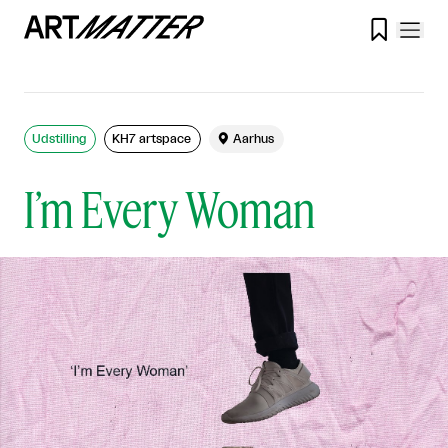

Udstilling
KH7 artspace

Aarhus
I’m Every Woman