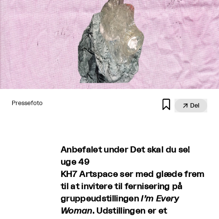

Pressefoto

Del
Anbefalet under Det skal du se!
uge 49
KH7 Artspace ser med glæde frem
til at invitere til fernisering på
gruppeudstillingen
I’m Every
Woman
. Udstillingen er et