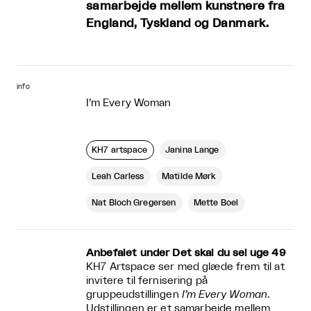
samarbejde mellem kunstnere fra
England, Tyskland og Danmark.
info
I’m Every Woman
KH7 artspace
Janina Lange
Leah Carless
Matilde Mørk
Nat Bloch Gregersen
Mette Boel
Anbefalet under Det skal du se! uge 49
KH7 Artspace ser med glæde frem til at
invitere til fernisering på
gruppeudstillingen
I’m Every Woman
.
Udstillingen er et samarbejde mellem