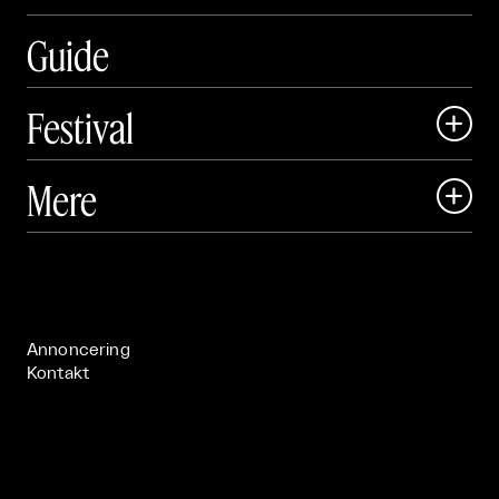
Guide
Festival

Art Matter Local

Mere

Art Matter Festival

Om

Live

Publikationer

Annoncering
Kontakt