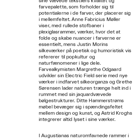
sine vævede tekstilers kvalitet og
farvepalette, som forholder sig til
potentialerne i de farver, der placerer sig
i mellemfeltet. Anne Fabricius Møller
viser, med rullede stofbaner i
plexiglasrammer, værker, hvor det at
folde og skabe nuancer i farverne er
essentielt, mens Justin Morins
silkeværker på poetisk og humoristisk vis
refererer til popkultur og
naturfænomener i lige dele.
Farvealkymisten Margrethe Odgaard
udvikler sin Electric Field serie med nye
værker i indfarvet silkeorganza og Grethe
Sørensen lader naturen trænge helt ind i
rummet med sin jaquardvævede
bølgestrukturer. Ditte Hammerstrøms
møbel bevæger sig i spændingsfeltet
mellem design og kunst, og Astrid Kroghs
integrerer altid lyset i sine værker.
I Augustianas naturomfavnede rammer i