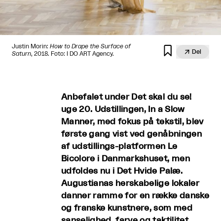
Justin Morin:
How to Drape the Surface of


Del
Saturn
, 2018. Foto: I DO ART Agency.
Anbefalet under Det skal du se!
uge 20. Udstillingen, In a Slow
Manner, med fokus på tekstil, blev
første gang vist ved genåbningen
af udstillings-platformen Le
Bicolore i Danmarkshuset, men
udfoldes nu i Det Hvide Palæ.
Augustianas herskabelige lokaler
danner ramme for en række danske
og franske kunstnere, som med
sanselighed, farve og taktilitet