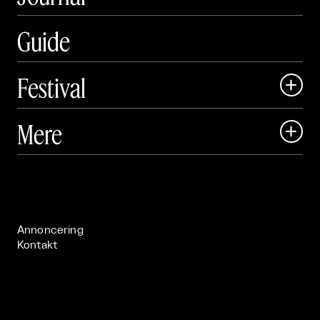
Guide
Festival

Art Matter Local

Mere

Art Matter Festival

Om

Live

Publikationer

Annoncering
Kontakt