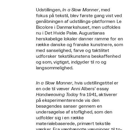
Udstillingen,
In a Slow Manner
, med
fokus på tekstil, blev første gang vist ved
genåbningen af udstillings-platformen Le
Bicolore i Danmarkshuset, men udfoldes
nu i Det Hvide Palæ. Augustianas
herskabelige lokaler danner ramme for en
række danske og franske kunstnere, som
med sanselighed, farve og taktilitet
udforsker tekstilkunstens beskaffenhed
og som, vigtigst, indgyder til ro og
langsommelighed.
In a Slow Manner
, hvis udstillingstitel er
en ode til væver Anni Albers’ essay
Handweaving Today
fra 1941, aktiverer
på eksperimenterende vis den
besøgendes sanser gennem en
undersøgelse af stoflighed, som den
udfolder sig i en række
materialebaserede, primært tekstile
værker. Fra væghængte vævninger til to-