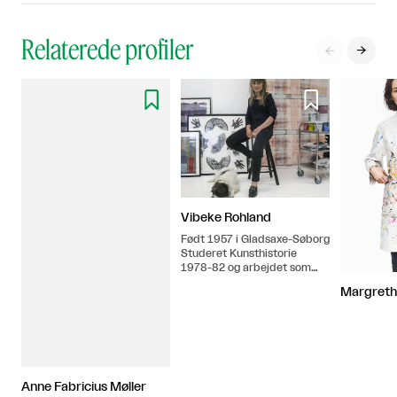
Relaterede profiler




Vibeke Rohland
Født 1957 i Gladsaxe-Søborg
Studeret Kunsthistorie
1978-82 og arbejdet som
studentermedhjælper på
Margreth
J.F.Willumsens Museum
under Kunsthistoriker Leila
Krogh. 1982-86
Tekstilformgiver på
Kunstakademiets
Designskole
Anne Fabricius Møller