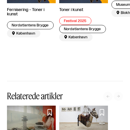
Fernisering - Toner i
Toner i kunst

Blok
kunst
Festival 2025
Nordatlantens Brygge
Nordatlantens Brygge

København

København
Relaterede artikler



