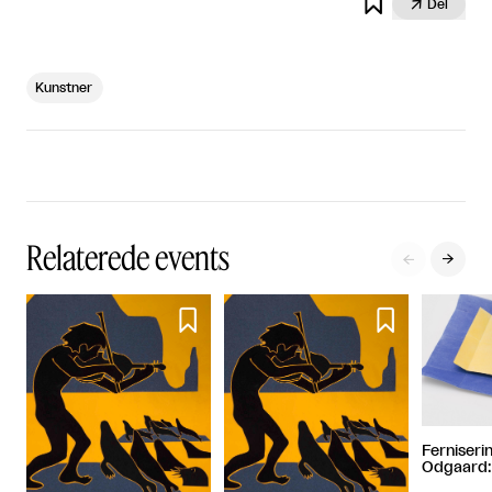


Del
Kunstner
Relaterede events




Ferniseri
Odgaard: