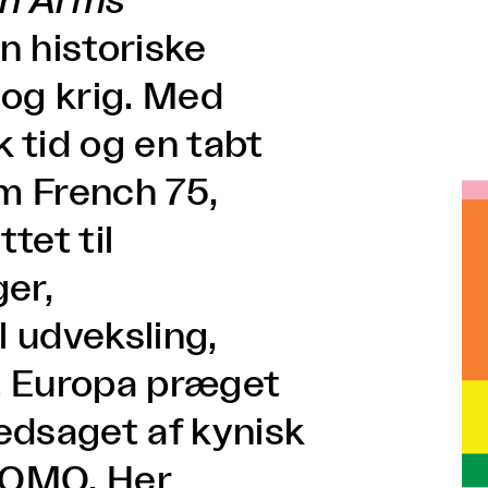
in Arms
n historiske
 og krig. Med
 tid og en tabt
om French 75,
tet til
er,
 udveksling,
yt Europa præget
ledsaget af kynisk
FOMO. Her