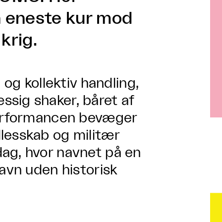
n eneste kur mod
krig.
 og kollektiv handling,
sig shaker, båret af
 Performancen bevæger
lesskab og militær
ag, hvor navnet på en
navn uden historisk