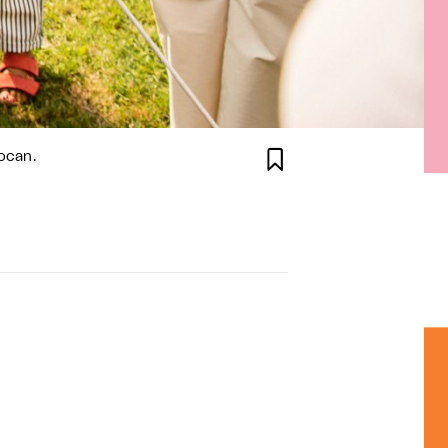

ocan.