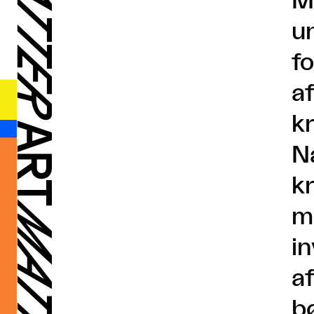
M
u
f
a
k
N
k
m
i
af
b