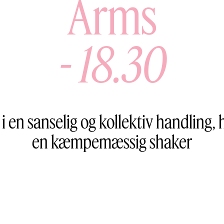
Arms
-
18.30
 i en sanselig og kollektiv handling, 
en kæmpemæssig shaker