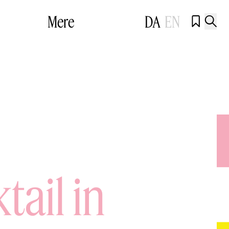
Mere
DA
EN


tail in