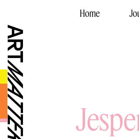
Home
Jo
Jesper