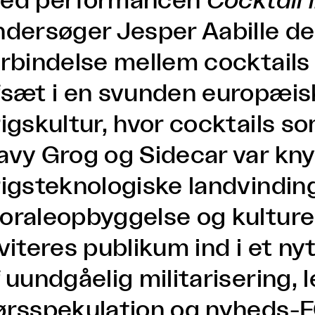
ed performancen
Cocktail 
ndersøger Jesper Aabille de
orbindelse mellem cocktails
fsæt i en svunden europæisk
rigskultur, hvor cocktails s
avy Grog og Sidecar var knyt
rigsteknologiske landvinding
oraleopbyggelse og kulturel
nviteres publikum ind i et n
 uundgåelig militarisering, 
ørsspekulation og nyheds-