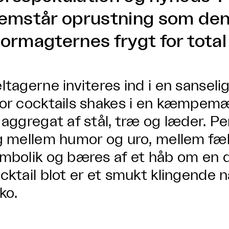
remstår oprustning som de
ormagternes frygt for total 
ltagerne inviteres ind i en sanselig
or cocktails shakes i en kæmpemæs
 aggregat af stål, træ og læder.
g mellem humor og uro, mellem fæl
mbolik og bæres af et håb om en d
cktail blot er et smukt klingende 
ko.