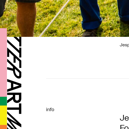
Jesp
info
Je
Fo