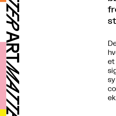
f
st
De
hv
et
si
sy
co
ek