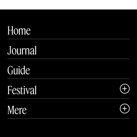
Home
Journal
Guide
Festival

Art Matter Local

Mere

Art Matter Festival

Om

Live
