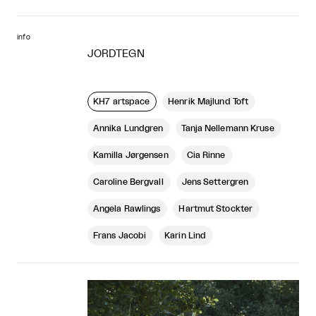
info
JORDTEGN
KH7 artspace
Henrik Majlund Toft
Annika Lundgren
Tanja Nellemann Kruse
Kamilla Jørgensen
Cia Rinne
Caroline Bergvall
Jens Settergren
Angela Rawlings
Hartmut Stockter
Frans Jacobi
Karin Lind