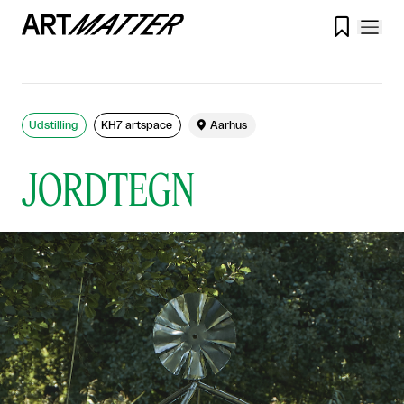

Udstilling
KH7 artspace

Aarhus
JORDTEGN