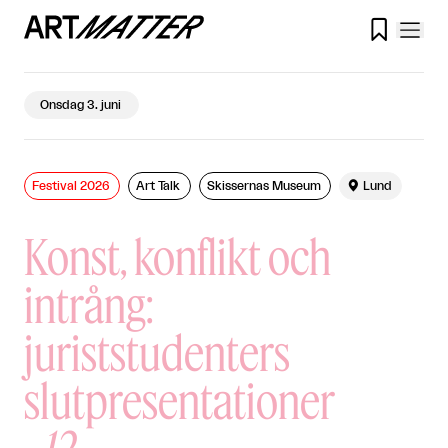

Onsdag 3. juni
Festival 2026
Art Talk
Skissernas Museum

Lund
Konst, konflikt och
intrång:
juriststudenters
slutpresentationer
-
12