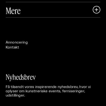
Art Matter Local

Mere

Art Matter Festival

Om

Live

Publikationer

Annoncering
Kontakt
Nyhedsbrev
Få tilsendt vores inspirerende nyhedsbrev, hvor vi
oplyser om kunstneriske events, ferniseringer,
udstillinger.