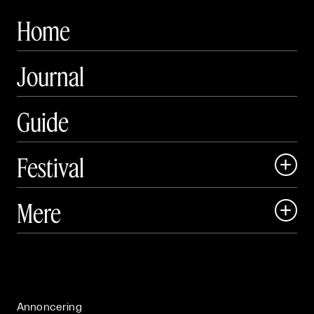
Home
Journal
Guide
Festival

Art Matter Local

Mere

Art Matter Festival

Om

Live

Publikationer

Annoncering