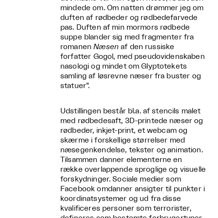
mindede om. Om natten drømmer jeg om
duften af rødbeder og rødbedefarvede
pas. Duften af min mormors rødbede
suppe blander sig med fragmenter fra
romanen
Næsen
af den russiske
forfatter Gogol, med pseudovidenskaben
nasologi og mindet om Glyptotekets
samling af løsrevne næser fra buster og
statuer”.
Udstillingen består bl.a. af stencils malet
med rødbedesaft, 3D-printede næser og
rødbeder, inkjet-print, et webcam og
skærme i forskellige størrelser med
næsegenkendelse, tekster og animation.
Tilsammen danner elementerne en
række overlappende sproglige og visuelle
forskydninger. Sociale medier som
Facebook omdanner ansigter til punkter i
koordinatsystemer og ud fra disse
kvalificeres personer som terrorister,