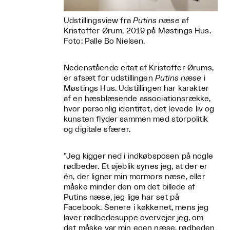
Udstillingsview fra
Putins næse
af
Kristoffer Ørum, 2019 på Møstings Hus.
Foto: Palle Bo Nielsen.
Nedenstående citat af Kristoffer Ørums,
er afsæt for udstillingen
Putins næse
i
Møstings Hus. Udstillingen har karakter
af en hæsblæsende associationsrække,
hvor personlig identitet, det levede liv og
kunsten flyder sammen med storpolitik
og digitale sfærer.
”Jeg kigger ned i indkøbsposen på nogle
rødbeder. Et øjeblik synes jeg, at der er
én, der ligner min mormors næse, eller
måske minder den om det billede af
Putins næse, jeg lige har set på
Facebook. Senere i køkkenet, mens jeg
laver rødbedesuppe overvejer jeg, om
det måske var min egen næse, rødbeden