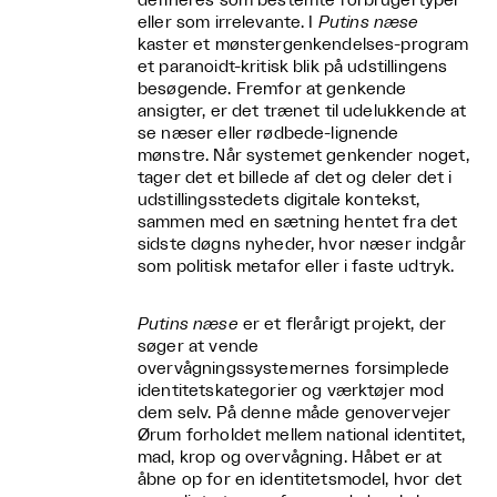
defineres som bestemte forbrugertyper
eller som irrelevante. I
Putins næse
kaster et mønstergenkendelses-program
et paranoidt-kritisk blik på udstillingens
besøgende. Fremfor at genkende
ansigter, er det trænet til udelukkende at
se næser eller rødbede-lignende
mønstre. Når systemet genkender noget,
tager det et billede af det og deler det i
udstillingsstedets digitale kontekst,
sammen med en sætning hentet fra det
sidste døgns nyheder, hvor næser indgår
som politisk metafor eller i faste udtryk.
Putins næse
er et flerårigt projekt, der
søger at vende
overvågningssystemernes forsimplede
identitetskategorier og værktøjer mod
dem selv. På denne måde genovervejer
Ørum forholdet mellem national identitet,
mad, krop og overvågning. Håbet er at
åbne op for en identitetsmodel, hvor det