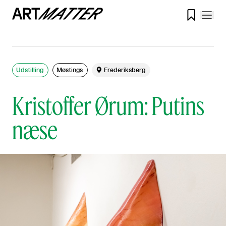

Udstilling
Møstings

Frederiksberg
Kristoffer Ørum: Putins
næse