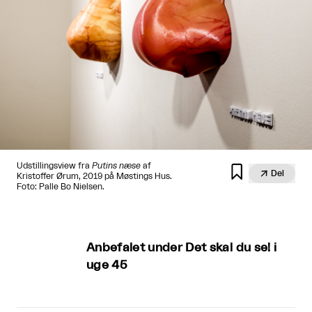
Udstillingsview fra
Putins næse
af


Del
Kristoffer Ørum, 2019 på Møstings Hus.
Foto: Palle Bo Nielsen.
Anbefalet under Det skal du se! i
uge 45