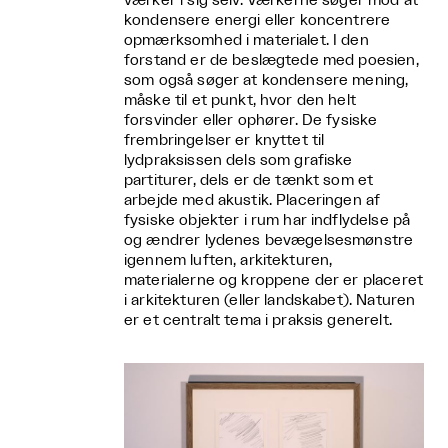
værker i sig selv. Værkerne søger mod at
kondensere energi eller koncentrere
opmærksomhed i materialet. I den
forstand er de beslægtede med poesien,
som også søger at kondensere mening,
måske til et punkt, hvor den helt
forsvinder eller ophører. De fysiske
frembringelser er knyttet til
lydpraksissen dels som grafiske
partiturer, dels er de tænkt som et
arbejde med akustik. Placeringen af
fysiske objekter i rum har indflydelse på
og ændrer lydenes bevægelsesmønstre
igennem luften, arkitekturen,
materialerne og kroppene der er placeret
i arkitekturen (eller landskabet). Naturen
er et centralt tema i praksis generelt.