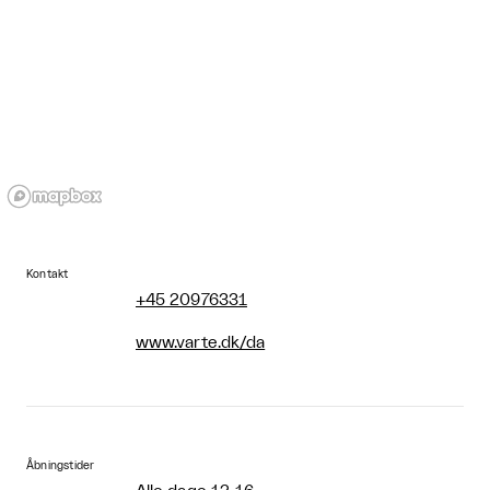
Kontakt
+45 20976331
www.varte.dk/da
Åbningstider