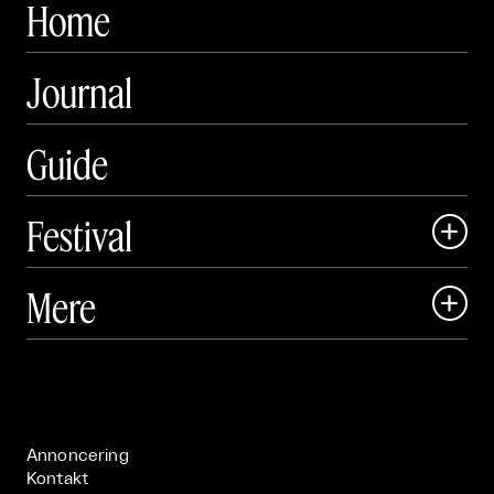
Home
Journal
Guide
Festival

Art Matter Local

Mere

Art Matter Festival

Om

Live

Publikationer

Annoncering
Kontakt