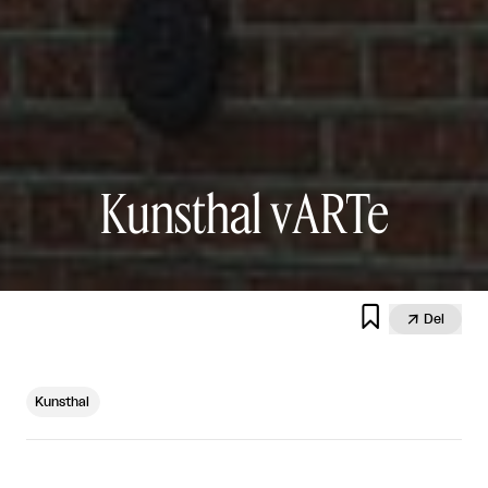
Kunsthal vARTe


Del
Kunsthal