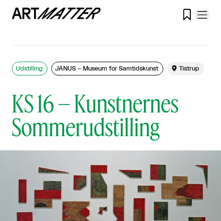

Udstilling
JANUS – Museum for Samtidskunst

Tistrup
KS 16 – Kunstnernes
Sommerudstilling