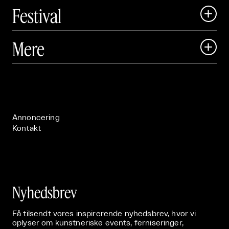
Festival

Art Matter Local

Mere

Art Matter Festival

Om

Live

Publikationer

Annoncering
Kontakt
Nyhedsbrev
Få tilsendt vores inspirerende nyhedsbrev, hvor vi
oplyser om kunstneriske events, ferniseringer,