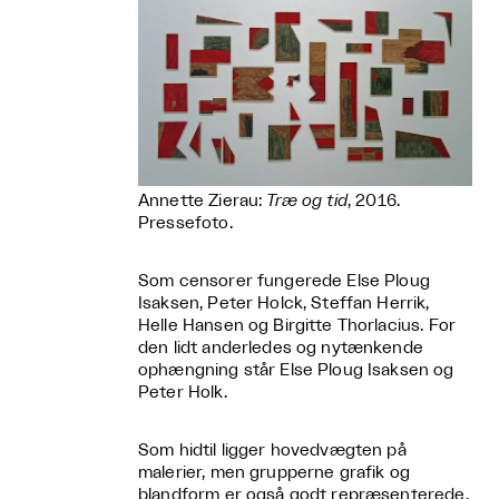
Annette Zierau:
Træ og tid
, 2016.
Pressefoto.
Som censorer fungerede Else Ploug
Isaksen, Peter Holck, Steffan Herrik,
Helle Hansen og Birgitte Thorlacius. For
den lidt anderledes og nytænkende
ophængning står Else Ploug Isaksen og
Peter Holk.
Som hidtil ligger hovedvægten på
malerier, men grupperne grafik og
blandform er også godt repræsenterede.