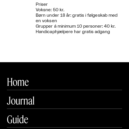
Priser
Voksne: 50 kr.
Børn under 18 år: gratis i følgeskab med
en voksen
Grupper á minimum 10 personer: 40 kr.
Handicaphjælpere har gratis adgang
Home
Journal
Guide