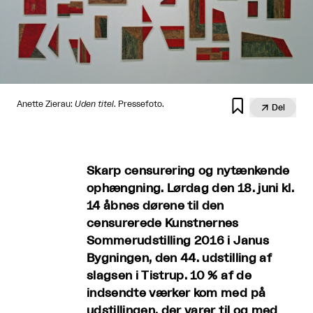

Anette Zierau:
Uden titel
. Pressefoto.

Del
Skarp censurering og nytænkende
ophængning. Lørdag den 18. juni kl.
14 åbnes dørene til den
censurerede Kunstnernes
Sommerudstilling 2016 i Janus
Bygningen, den 44. udstilling af
slagsen i Tistrup. 10 % af de
indsendte værker kom med på
udstillingen, der varer til og med