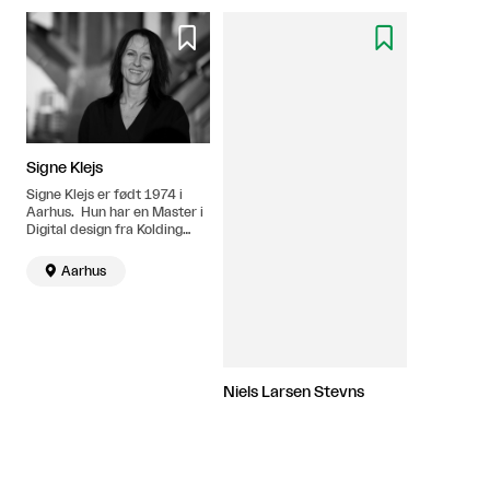


Signe Klejs
Signe Klejs er født 1974 i
Aarhus. Hun har en Master i
Digital design fra Kolding
Designskole og Universität
der Künste Berlin. Hun bor i

Aarhus
Aarhus, hvor hun primært
arbejder, men har
samarbejder med flere
internationale partnere i
Europa, USA, Kina og snart
også Japan.
Niels Larsen Stevns