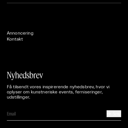
Om

Live

Publikationer

Annoncering
Kontakt
Nyhedsbrev
Få tilsendt vores inspirerende nyhedsbrev, hvor vi
oplyser om kunstneriske events, ferniseringer,
udstillinger.
Send
