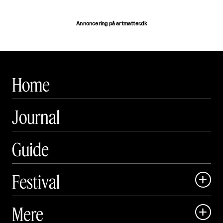
Annoncering på artmatter.dk
Home
Journal
Guide
Festival

Art Matter Local

Mere

Art Matter Festival
