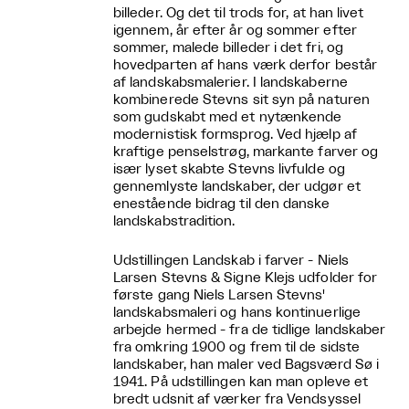
billeder. Og det til trods for, at han livet
igennem, år efter år og sommer efter
sommer, malede billeder i det fri, og
hovedparten af hans værk derfor består
af landskabsmalerier. I landskaberne
kombinerede Stevns sit syn på naturen
som gudskabt med et nytænkende
modernistisk formsprog. Ved hjælp af
kraftige penselstrøg, markante farver og
især lyset skabte Stevns livfulde og
gennemlyste landskaber, der udgør et
enestående bidrag til den danske
landskabstradition.
Udstillingen Landskab i farver - Niels
Larsen Stevns & Signe Klejs udfolder for
første gang Niels Larsen Stevns'
landskabsmaleri og hans kontinuerlige
arbejde hermed - fra de tidlige landskaber
fra omkring 1900 og frem til de sidste
landskaber, han maler ved Bagsværd Sø i
1941. På udstillingen kan man opleve et
bredt udsnit af værker fra Vendsyssel