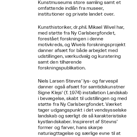
Kunstmuseums store samling samt et
omfattende indlån fra museer,
institutioner og private landet over.
Kunsthistoriker, dr.phil. Mikael Wivel har,
med støtte fra Ny Carlsbergfondet,
forestået forskningen i denne
motivkreds, og Wivels forskningsprojekt
danner afsæt for både arbejdet med
udstillingen, værkudvalg og kuratering
samt den tilhørende
forskningspublikation.
Niels Larsen Stevns’ lys- og farvespil
danner også afsæt for samtidskunstner
Signe Klejs' (f. 1974) installation Landskab
i bevægelse, skabt til udstillingen og med
støtte fra Ny Carlsbergfondet. Værket
tager udgangspunkt i det vendsysselske
landskab og særligt de så karakteristiske
kystlandskaber. Inspireret af Stevns’
former og farver, hans skarpe
naturiagttagelse og særlige evne til at