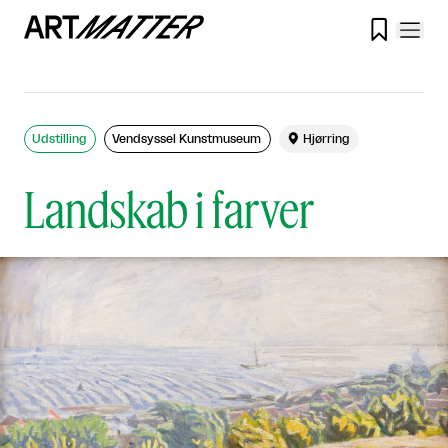

Udstilling
Vendsyssel Kunstmuseum

Hjørring
Landskab i farver