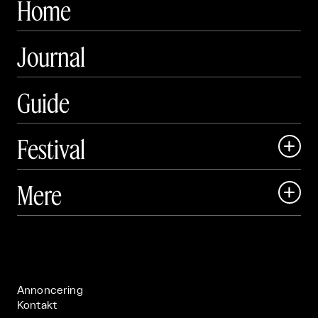
Home
Journal
Guide
Festival

Art Matter Local

Mere

Art Matter Festival

Om

Live

Publikationer

Annoncering
Kontakt