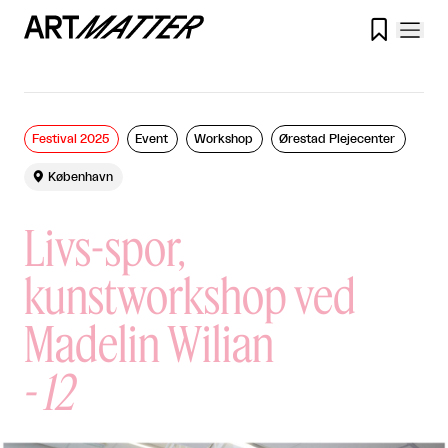

Festival 2025
Event
Workshop
Ørestad Plejecenter

København
Livs-spor,
kunstworkshop ved
Madelin Wilian
-
12