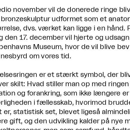
dio november vil de donerede ringe bliv
 bronzeskulptur udformet som et anatomi
ørrelse, dvs. værket kan ligge i en hånd. 
g den 17. december vil hjerte og udsagn 
benhavns Museum, hvor de vil blive beva
dnesbyrd om vores tid.
ielsesringen er et stærkt symbol, der bliv
iver skilt: Hvad stiller man op med ring
lation og forankring, som ikke længere er 
rligheden i fællesskab, hvorimod brudde
 er, statistisk set, blevet ligeså almindel
re gift, og den udvikling kalder på nye m