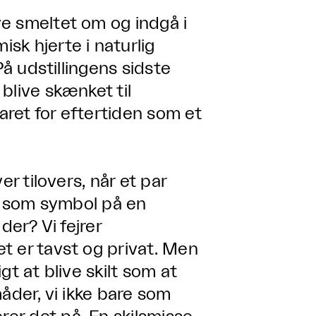
e smeltet om og indgå i
sk hjerte i naturlig
På udstillingens sidste
blive skænket til
ret for eftertiden som et
er tilovers, når et par
en som symbol på en
der? Vi fejrer
t er tavst og privat. Men
igt at blive skilt som at
åder, vi ikke bare som