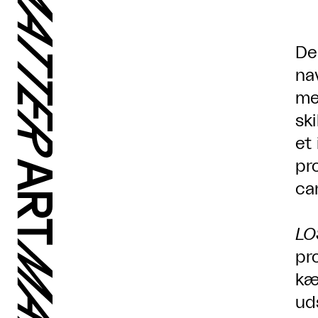
Der
na
me
sk
et
pr
ca
LO
pr
kæ
ud