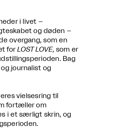
eder i livet –
 ægteskabet og døden –
ulde overgang, som en
et for
LOST LOVE
, som er
udstillingsperioden. Bag
og journalist og
eres vielsesring til
m fortæller om
 i et særligt skrin, og
gsperioden.