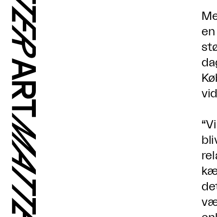
Me
en
st
da
Kø
vi
“V
bl
re
kæ
det
væ