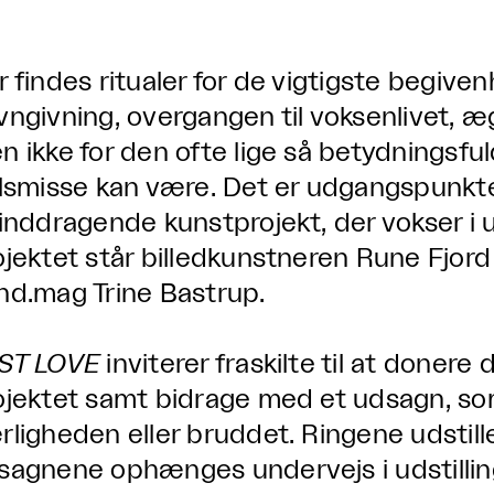
 findes ritualer for de vigtigste begivenh
vngivning, overgangen til voksenlivet,
n ikke for den ofte lige så betydningsf
ilsmisse kan være. Det er udgangspunkt
 inddragende kunstprojekt, der vokser i 
ojektet står billedkunstneren Rune Fjord 
nd.mag Trine Bastrup.
ST LOVE
inviterer fraskilte til at donere d
ojektet samt bidrage med et udsagn, so
rligheden eller bruddet. Ringene udstilles
sagnene ophænges undervejs i udstillin