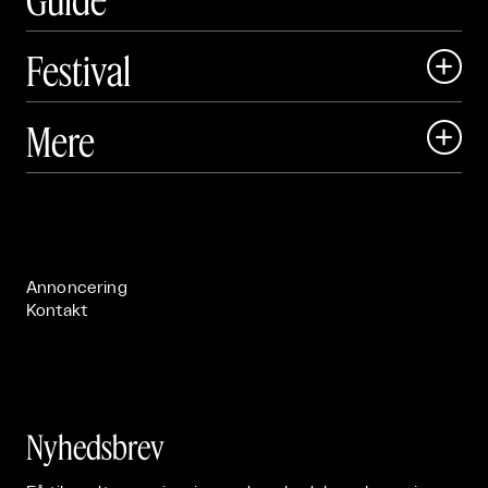
Festival

Art Matter Local

Mere

Art Matter Festival

Om

Live

Publikationer

Annoncering
Kontakt
Nyhedsbrev