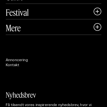
Festival

Art Matter Local

Mere

Art Matter Festival

Om

Live

Publikationer

Annoncering
Kontakt
Nyhedsbrev
Få tilsendt vores inspirerende nyhedsbrev, hvor vi