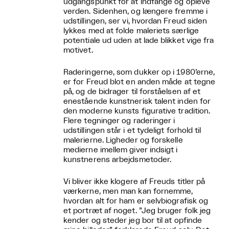
udgangspunkt for at indfange og opleve
verden. Sidenhen, og længere fremme i
udstillingen, ser vi, hvordan Freud siden
lykkes med at folde maleriets særlige
potentiale ud uden at lade blikket vige fra
motivet.
Raderingerne, som dukker op i 1980’erne,
er for Freud blot en anden måde at tegne
på, og de bidrager til forståelsen af et
enestående kunstnerisk talent inden for
den moderne kunsts figurative tradition.
Flere tegninger og raderinger i
udstillingen står i et tydeligt forhold til
malerierne. Ligheder og forskelle
medierne imellem giver indsigt i
kunstnerens arbejdsmetoder.
Vi bliver ikke klogere af Freuds titler på
værkerne, men man kan fornemme,
hvordan alt for ham er selvbiografisk og
et portræt af noget. ”Jeg bruger folk jeg
kender og steder jeg bor til at opfinde