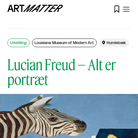

Udstilling
Louisiana Museum of Modern Art

Humlebæk
Lucian Freud – Alt er
portræt