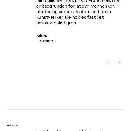
mine billeder” forklarede Freud selv. Det
er baggrunden for, at dyr, mennesker,
planter og verdenshistoriens fineste
kunstværker alle holdes fast i et
umiskendeligt greb.
Kilde:
Louisiana


Adresse