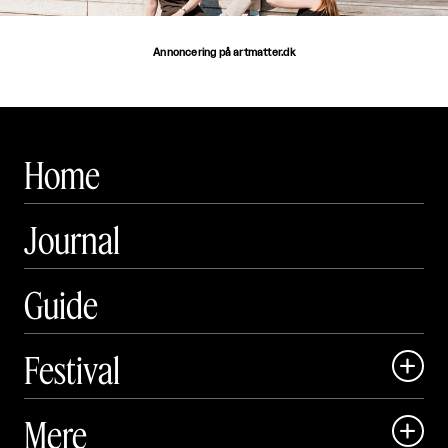
Annoncering på artmatter.dk
Home
Journal
Guide
Festival

Art Matter Local

Mere

Art Matter Festival
