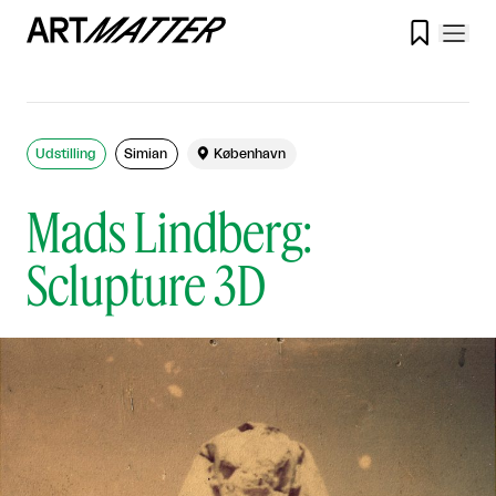

Udstilling
Simian

København
Mads Lindberg:
Sclupture 3D