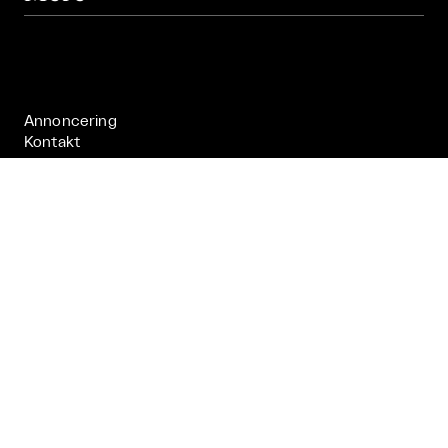
Om

Live

Publikationer

Annoncering
Kontakt
Nyhedsbrev
Få tilsendt vores inspirerende nyhedsbrev, hvor vi
oplyser om kunstneriske events, ferniseringer,
udstillinger.
Send
