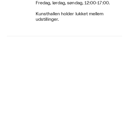
Fredag, lørdag, søndag, 12:00-17:00.
Kunsthallen holder lukket mellem
udstillinger.
Entre pris
Fri entré
Aktuelt



