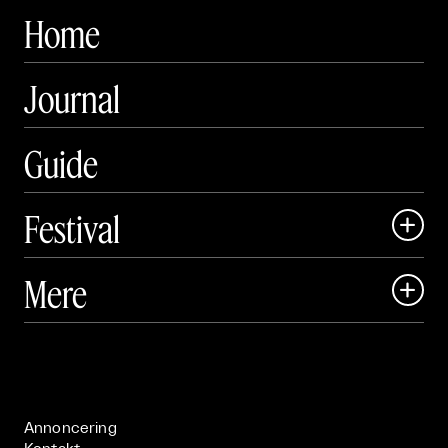
Home
Journal
Guide
Festival

Art Matter Local

Mere

Art Matter Festival

Om

Live

Publikationer

Annoncering