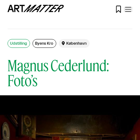

Udstilling
Byens Kro

København
Magnus Cederlund:
Foto’s