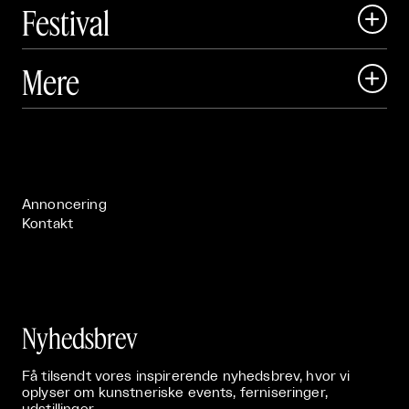
Festival

Art Matter Local

Mere

Art Matter Festival

Om

Live

Publikationer

Annoncering
Kontakt
Nyhedsbrev
Få tilsendt vores inspirerende nyhedsbrev, hvor vi
oplyser om kunstneriske events, ferniseringer,