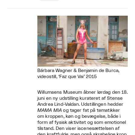
Bárbara Wagner & Benjamin de Burca,
videostill, ‘Faz que Vai’ 2015
Willumsens Museum åbner lørdag den 18.
juni en ny udstilling kurateret af Stense
Andrea Lind-Valdan. Udstillingen hedder
MAMA MIA
og tager fat på tematikker
om kroppen, køn og bevægelse, både i
form af fysisk aktivitet og som emotionel
tilstand. Den viser iscenesættelsen af
den kraftfulde, men også skrøbelige krop