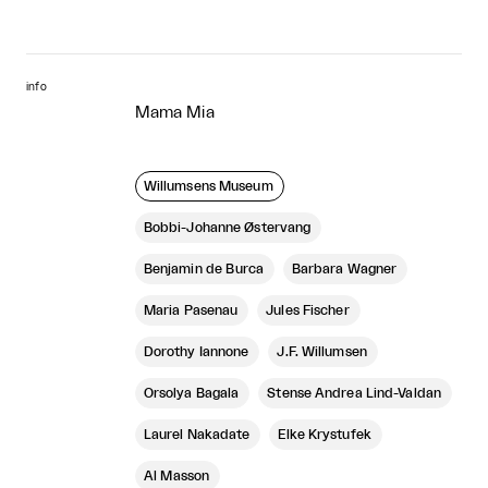
info
Mama Mia
Willumsens Museum
Bobbi-Johanne Østervang
Benjamin de Burca
Barbara Wagner
Maria Pasenau
Jules Fischer
Dorothy Iannone
J.F. Willumsen
Orsolya Bagala
Stense Andrea Lind-Valdan
Laurel Nakadate
Elke Krystufek
Al Masson