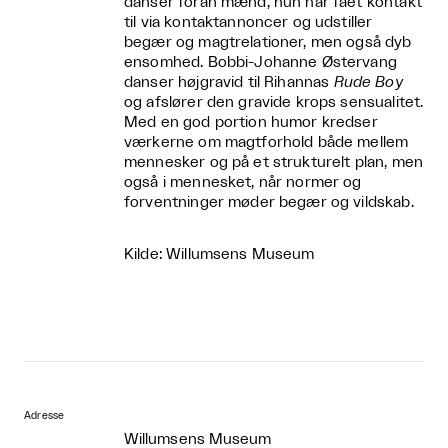
danser foran mænd, hun har fået kontakt
til via kontaktannoncer og udstiller
begær og magtrelationer, men også dyb
ensomhed. Bobbi-Johanne Østervang
danser højgravid til Rihannas
Rude Boy
og afslører den gravide krops sensualitet.
Med en god portion humor kredser
værkerne om magtforhold både mellem
mennesker og på et strukturelt plan, men
også i mennesket, når normer og
forventninger møder begær og vildskab.
Kilde: Willumsens Museum
Adresse
Willumsens Museum