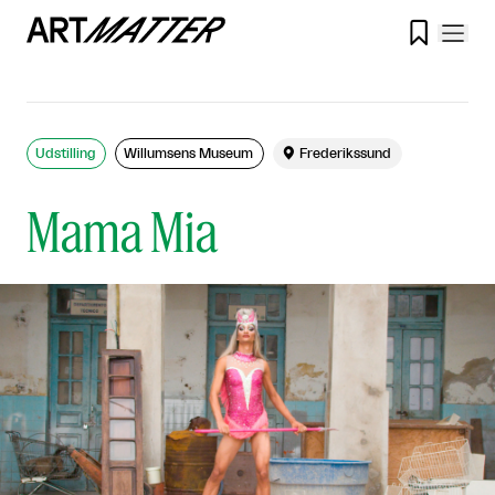

Udstilling
Willumsens Museum

Frederikssund
Mama Mia