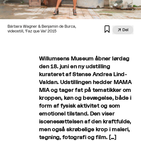
Bárbara Wagner & Benjamin de Burca,


Del
videostill, 'Faz que Vai' 2015
Willumsens Museum åbner lørdag
den 18. juni en ny udstilling
kurateret af Stense Andrea Lind-
Valdan. Udstillingen hedder MAMA
MIA og tager fat på tematikker om
kroppen, køn og bevægelse, både i
form af fysisk aktivitet og som
emotionel tilstand. Den viser
iscenesættelsen af den kraftfulde,
men også skrøbelige krop i maleri,
tegning, fotografi og film. […]