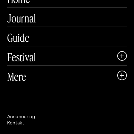
Journal
Guide
Festival

Art Matter Local

Mere

Art Matter Festival

Om

Live

Publikationer

Annoncering
Kontakt