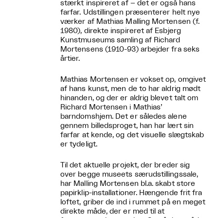
stærkt inspireret af – det er også hans
farfar. Udstillingen præsenterer helt nye
værker af Mathias Malling Mortensen (f.
1980), direkte inspireret af Esbjerg
Kunstmuseums samling af Richard
Mortensens (1910-93) arbejder fra seks
årtier.
Mathias Mortensen er vokset op, omgivet
af hans kunst, men de to har aldrig mødt
hinanden, og der er aldrig blevet talt om
Richard Mortensen i Mathias’
barndomshjem. Det er således alene
gennem billedsproget, han har lært sin
farfar at kende, og det visuelle slægtskab
er tydeligt.
Til det aktuelle projekt, der breder sig
over begge museets særudstillingssale,
har Malling Mortensen bl.a. skabt store
papirklip-installationer. Hængende frit fra
loftet, griber de ind i rummet på en meget
direkte måde, der er med til at