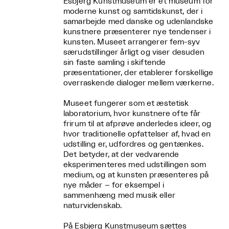
Esbjerg Kunstmuseum er et museum for
moderne kunst og samtidskunst, der i
samarbejde med danske og udenlandske
kunstnere præsenterer nye tendenser i
kunsten. Museet arrangerer fem-syv
særudstillinger årligt og viser desuden
sin faste samling i skiftende
præsentationer, der etablerer forskellige
overraskende dialoger mellem værkerne.
Museet fungerer som et æstetisk
laboratorium, hvor kunstnere ofte får
frirum til at afprøve anderledes ideer, og
hvor traditionelle opfattelser af, hvad en
udstilling er, udfordres og gentænkes.
Det betyder, at der vedvarende
eksperimenteres med udstillingen som
medium, og at kunsten præsenteres på
nye måder – for eksempel i
sammenhæng med musik eller
naturvidenskab.
På Esbjerg Kunstmuseum sættes