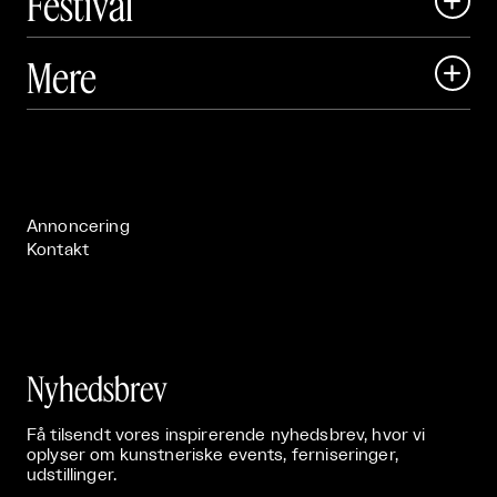
Festival

Art Matter Local

Mere

Art Matter Festival

Om

Live

Publikationer

Annoncering
Kontakt
Nyhedsbrev
Få tilsendt vores inspirerende nyhedsbrev, hvor vi
oplyser om kunstneriske events, ferniseringer,
udstillinger.