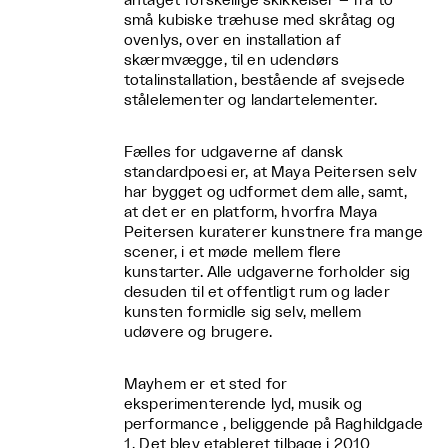
antaget forskellige skikkelser – fra to
små kubiske træhuse med skråtag og
ovenlys, over en installation af
skærmvægge, til en udendørs
totalinstallation, bestående af svejsede
stålelementer og landartelementer.
Fælles for udgaverne af dansk
standardpoesi er, at Maya Peitersen selv
har bygget og udformet dem alle, samt,
at det er en platform, hvorfra Maya
Peitersen kuraterer kunstnere fra mange
scener, i et møde mellem flere
kunstarter. Alle udgaverne forholder sig
desuden til et offentligt rum og lader
kunsten formidle sig selv, mellem
udøvere og brugere.
Mayhem er et sted for
eksperimenterende lyd, musik og
performance , beliggende på Raghildgade
1. Det blev etableret tilbage i 2010