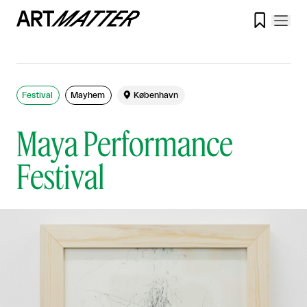

Festival
Mayhem

København
Maya Performance
Festival