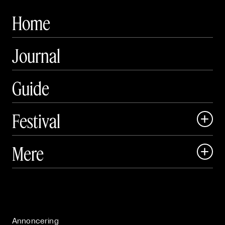
Home
Journal
Guide
Festival

Art Matter Local

Mere

Art Matter Festival

Om

Live

Publikationer

Annoncering