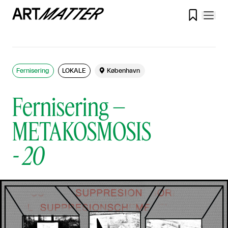

Fernisering
LOKALE

København
Fernisering –
METAKOSMOSIS
-
20