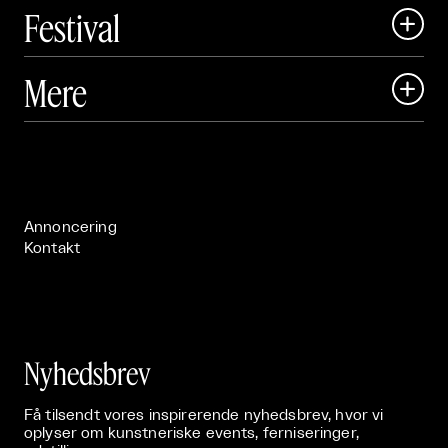
Festival

Art Matter Local

Mere

Art Matter Festival

Om

Live

Publikationer

Annoncering
Kontakt
Nyhedsbrev
Få tilsendt vores inspirerende nyhedsbrev, hvor vi
oplyser om kunstneriske events, ferniseringer,