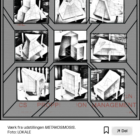
Værk fra udstillingen
METAKOSMOSIS
.


Del
Foto: LOKALE