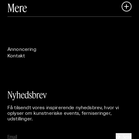
Art Matter Local

Mere

Art Matter Festival

Om

Live

Publikationer

Annoncering
Kontakt
Nyhedsbrev
Få tilsendt vores inspirerende nyhedsbrev, hvor vi
oplyser om kunstneriske events, ferniseringer,
udstillinger.
Send
