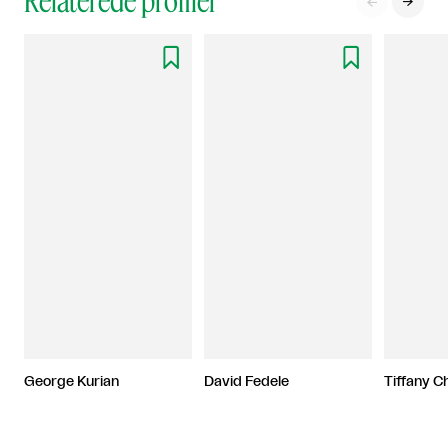
Relaterede profiler




George Kurian
David Fedele
Tiffany C