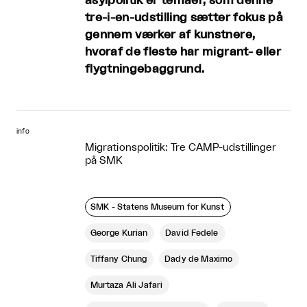
asylpolitik er temaer, som denne
tre-i-en-udstilling sætter fokus på
gennem værker af kunstnere,
hvoraf de fleste har migrant- eller
flygtningebaggrund.
info
Migrationspolitik: Tre CAMP-udstillinger
på SMK
SMK - Statens Museum for Kunst
George Kurian
David Fedele
Tiffany Chung
Dady de Maximo
Murtaza Ali Jafari