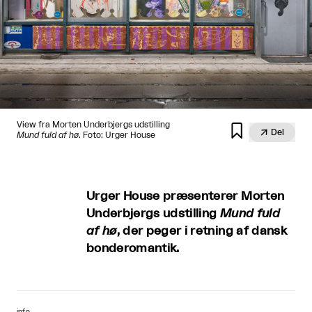
View fra Morten Underbjergs udstilling


Del
Mund fuld af hø
. Foto: Urger House
Urger House præsenterer Morten
Underbjergs udstilling
Mund fuld
af hø
, der peger i retning af dansk
bonderomantik.
info