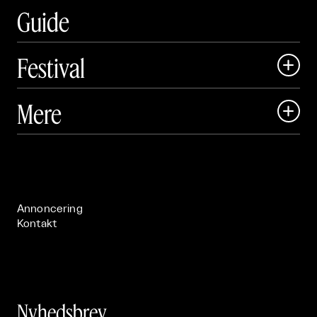
Guide
Festival

Art Matter Local

Mere

Art Matter Festival

Om

Live

Publikationer

Annoncering
Kontakt
Nyhedsbrev