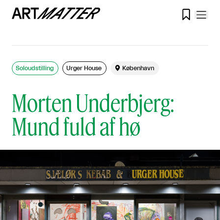

Soloudstilling
Urger House

København
Morten Underbjerg:
Mund fuld af hø