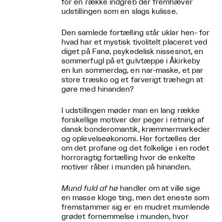
for en række indgreb der fremhæver
udstillingen som en slags kulisse.
Den samlede fortælling står uklar hen- for
hvad har et mystisk tivolitelt placeret ved
diget på Fanø, psykedelisk nissesnot, en
sommerfugl på et gulvtæppe i Åkirkeby
en lun sommerdag, en nar-maske, et par
store træsko og et farverigt træhegn at
gøre med hinanden?
I udstillingen møder man en lang række
forskellige motiver der peger i retning af
dansk bonderomantik, kræmmermarkeder
og oplevelseøkonomi. Her fortælles der
om det profane og det folkelige i en rodet
horroragtig fortælling hvor de enkelte
motiver råber i munden på hinanden.
Mund fuld af hø
handler om at ville sige
en masse kloge ting, men det eneste som
fremstammer sig er en mudret mumlende
grødet fornemmelse i munden, hvor