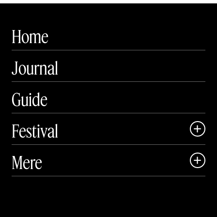
Home
Journal
Guide
Festival

Art Matter Local

Mere

Art Matter Festival

Om

Live

Publikationer
