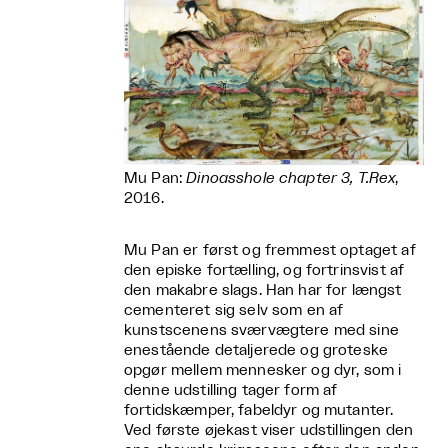
Mu Pan:
Dinoasshole chapter 3, T.Rex
,
2016.
Mu Pan er først og fremmest optaget af
den episke fortælling, og fortrinsvist af
den makabre slags. Han har for længst
cementeret sig selv som en af
kunstscenens sværvægtere med sine
enestående detaljerede og groteske
opgør mellem mennesker og dyr, som i
denne udstilling tager form af
fortidskæmper, fabeldyr og mutanter.
Ved første øjekast viser udstillingen den