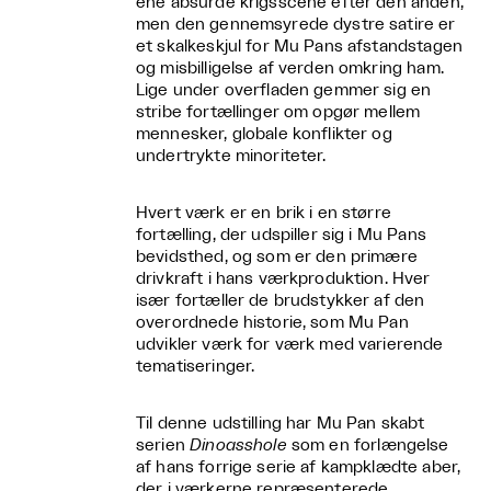
ene absurde krigsscene efter den anden,
men den gennemsyrede dystre satire er
et skalkeskjul for Mu Pans afstandstagen
og misbilligelse af verden omkring ham.
Lige under overfladen gemmer sig en
stribe fortællinger om opgør mellem
mennesker, globale konflikter og
undertrykte minoriteter.
Hvert værk er en brik i en større
fortælling, der udspiller sig i Mu Pans
bevidsthed, og som er den primære
drivkraft i hans værkproduktion. Hver
især fortæller de brudstykker af den
overordnede historie, som Mu Pan
udvikler værk for værk med varierende
tematiseringer.
Til denne udstilling har Mu Pan skabt
serien
Dinoasshole
som en forlængelse
af hans forrige serie af kampklædte aber,
der i værkerne repræsenterede