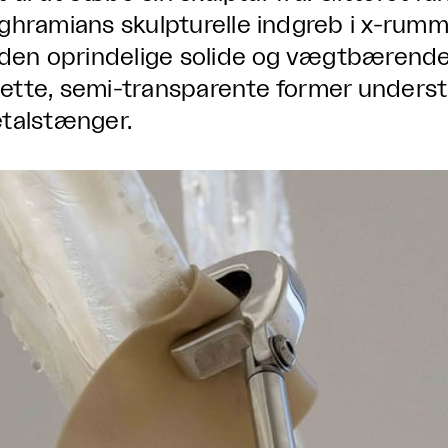
ghramians skulpturelle indgreb i x-rumm
 den oprindelige solide og vægtbærende
l lette, semi-transparente former unders
talstænger.