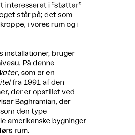
 interesseret i ”støtter”
noget står på; det som
kroppe, i vores rum og i
installationer, bruger
sniveau. På denne
Water
, som er en
itel
fra 1991 af den
, der er opstillet ved
 viser Baghramian, der
t som den type
elle amerikanske bygninger
dørs rum.