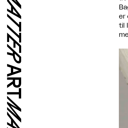
Ba
er
ti
me