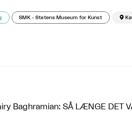
g
SMK - Statens Museum for Kunst

Kø
iry Baghramian: SÅ LÆNGE DET 