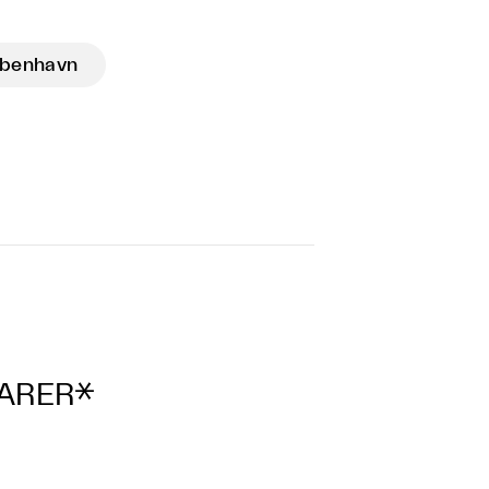
benhavn
VARER*