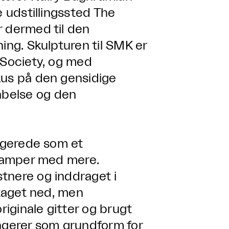
e udstillingssted The
r dermed til den
ing. Skulpturen til SMK er
 Society, og med
kus på den gensidige
abelse og den
ungerede som et
 lamper med mere.
tnere og inddraget i
 taget ned, men
riginale gitter og brugt
fungerer som grundform for