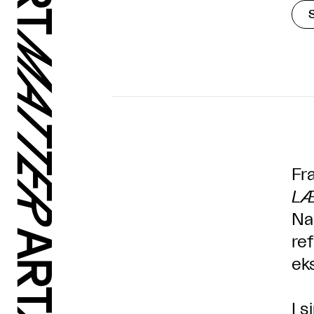
Fr
LÆ
Na
re
ek
I 