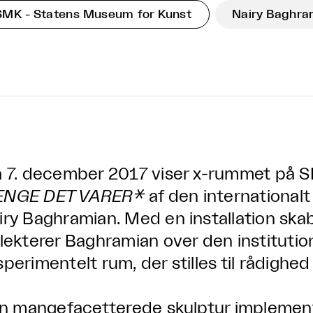
SMK - Statens Museum for Kunst
Nairy Baghra
a 7. december 2017 viser x-rummet på S
NGE DET VARER*
af den international
iry Baghramian. Med en installation skab
flekterer Baghramian over den instituti
sperimentelt rum, der stilles til rådighe
sin mangefacetterede skulptur implemen