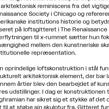
 arkitektonisk reminiscens fra det vigtig
naissance Society i Chicago og referere
erikanske institutions historie og betydn
seret på loftsgitteret i The Renaissance
erflytningen til x-rummet sætter hun fo
hængighed mellem den kunstneriske sk
stitutionelle repræsentation.
n oprindelige loftskonstruktion i stål f
rukturelt arkitektonisk element, der bar
nnem årtier blev den bearbejdet af kuns
res udstillinger. I dag er konstruktionen
ghramian har sikret sig et stykke af det o
t til at støbe sin skulptur fra. Gitteret 