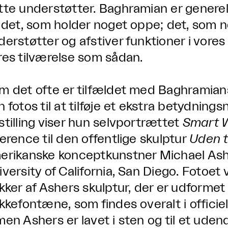
tte understøtter. Baghramian er generelt
i det, som holder noget oppe; det, som 
derstøtter og afstiver funktioner i vores 
res tilværelse som sådan.
m det ofte er tilfældet med Baghramians 
n fotos til at tilføje et ekstra betydning
stilling viser hun selvportrættet
Smart 
ference til den offentlige skulptur
Uden t
erikanske konceptkunstner Michael Asher
iversity of California, San Diego. Fotoet
ikker af Ashers skulptur, der er udforme
ikkefontæne, som findes overalt i offici
men Ashers er lavet i sten og til et uden