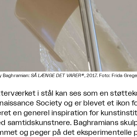
y Baghramian:
SÅ LÆNGE DET VARER*
, 2017. Foto: Frida Greg
tterværket i stål kan ses som en støttek
naissance Society og er blevet et ikon fo
ret en generel inspiration for kunstinsti
d samtidskunstnere. Baghramians skulp
mmet og peger på det eksperimentelle 