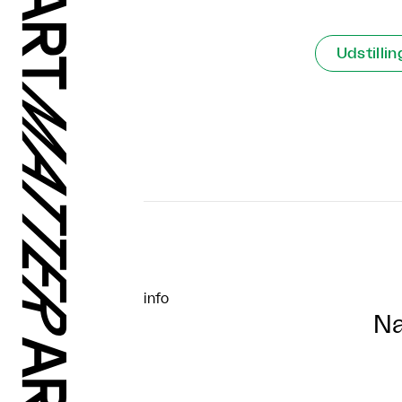
Udstillin
info
Na