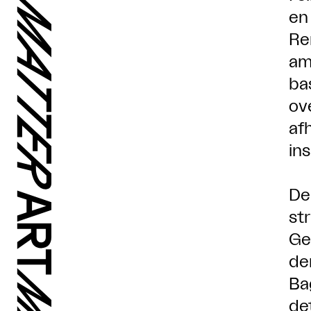
en
Re
am
ba
ov
af
in
De
st
Ge
de
Ba
de