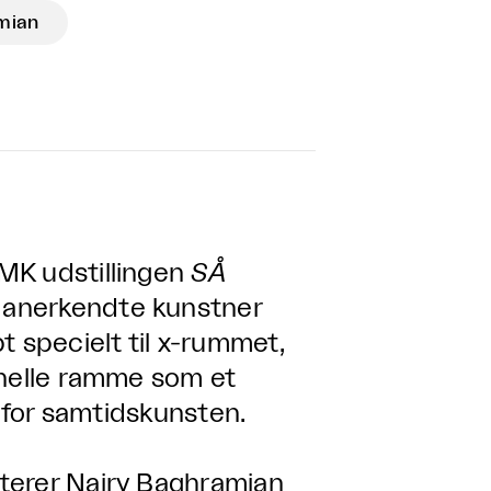
mian
MK udstillingen
SÅ
t anerkendte kunstner
t specielt til x-rummet,
onelle ramme som et
d for samtidskunsten.
terer Nairy Baghramian