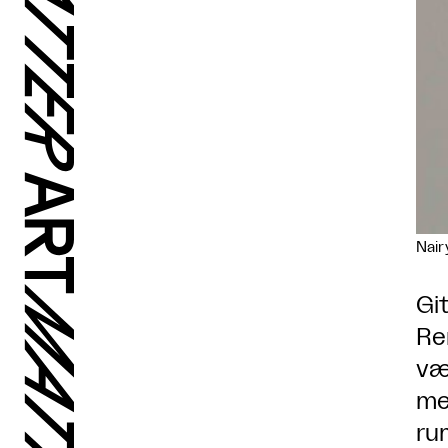
Nair
Gi
Re
væ
me
ru