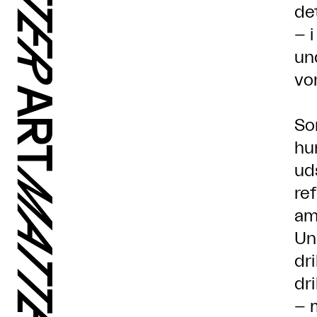
de
– 
un
vo
So
hu
ud
re
am
Un
dr
dr
– 