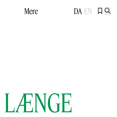
Mere
DA
EN


SÅ LÆNGE