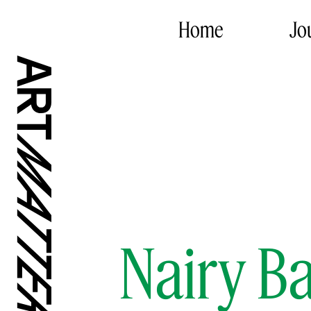
Home
Jo
Nairy B