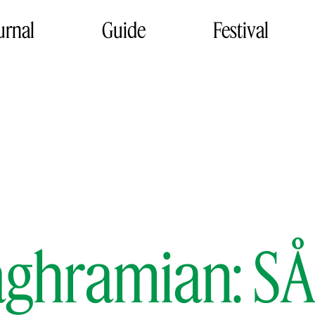
urnal
Guide
Festival
aghramian: 