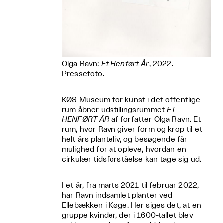
Olga Ravn:
Et Henført År
, 2022.
Pressefoto.
KØS Museum for kunst i det offentlige
rum åbner udstillingsrummet
ET
HENFØRT ÅR
af forfatter Olga Ravn. Et
rum, hvor Ravn giver form og krop til et
helt års planteliv, og besøgende får
mulighed for at opleve, hvordan en
cirkulær tidsforståelse kan tage sig ud.
I et år, fra marts 2021 til februar 2022,
har Ravn indsamlet planter ved
Ellebækken i Køge. Her siges det, at en
gruppe kvinder, der i 1600-tallet blev