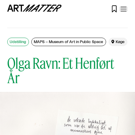

Udstilling
MAPS – Museum of Art in Public Space

Køge
Olga Ravn: Et Henført
År