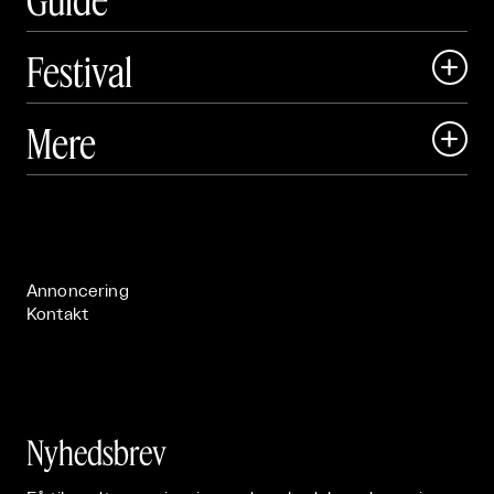
Festival

Art Matter Local

Mere

Art Matter Festival

Om

Live

Publikationer

Annoncering
Kontakt
Nyhedsbrev