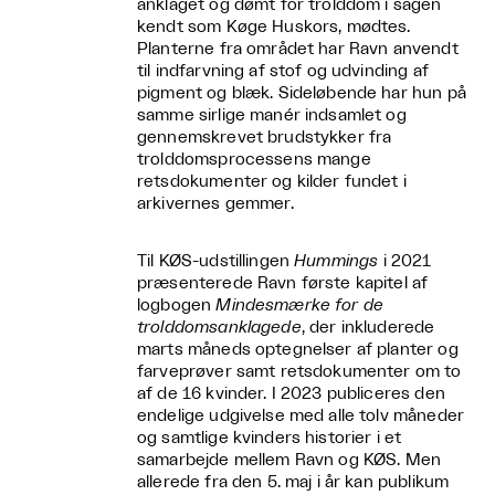
anklaget og dømt for trolddom i sagen
kendt som Køge Huskors, mødtes.
Planterne fra området har Ravn anvendt
til indfarvning af stof og udvinding af
pigment og blæk. Sideløbende har hun på
samme sirlige manér indsamlet og
gennemskrevet brudstykker fra
trolddomsprocessens mange
retsdokumenter og kilder fundet i
arkivernes gemmer.
Til KØS-udstillingen
Hummings
i 2021
præsenterede Ravn første kapitel af
logbogen
Mindesmærke for de
trolddomsanklagede
, der inkluderede
marts måneds optegnelser af planter og
farveprøver samt retsdokumenter om to
af de 16 kvinder. I 2023 publiceres den
endelige udgivelse med alle tolv måneder
og samtlige kvinders historier i et
samarbejde mellem Ravn og KØS. Men
allerede fra den 5. maj i år kan publikum