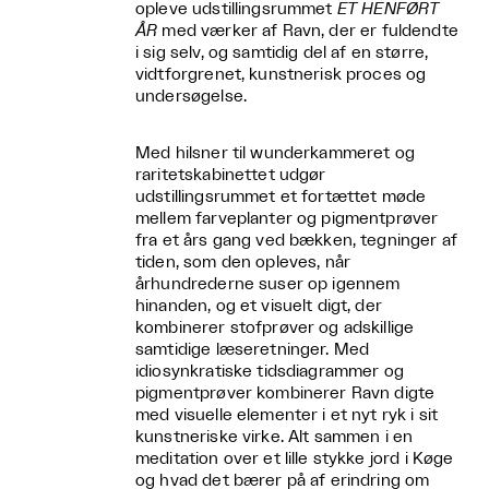
opleve udstillingsrummet
ET HENFØRT
ÅR
med værker af Ravn, der er fuldendte
i sig selv, og samtidig del af en større,
vidtforgrenet, kunstnerisk proces og
undersøgelse.
Med hilsner til wunderkammeret og
raritetskabinettet udgør
udstillingsrummet et fortættet møde
mellem farveplanter og pigmentprøver
fra et års gang ved bækken, tegninger af
tiden, som den opleves, når
århundrederne suser op igennem
hinanden, og et visuelt digt, der
kombinerer stofprøver og adskillige
samtidige læseretninger. Med
idiosynkratiske tidsdiagrammer og
pigmentprøver kombinerer Ravn digte
med visuelle elementer i et nyt ryk i sit
kunstneriske virke. Alt sammen i en
meditation over et lille stykke jord i Køge
og hvad det bærer på af erindring om