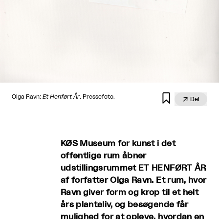

Olga Ravn:
Et Henført År
. Pressefoto.

Del
KØS Museum for kunst i det
offentlige rum åbner
udstillingsrummet ET HENFØRT ÅR
af forfatter Olga Ravn. Et rum, hvor
Ravn giver form og krop til et helt
års planteliv, og besøgende får
mulighed for at opleve, hvordan en