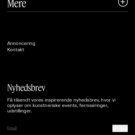
Mere

Art Matter Festival

Om

Live

Publikationer

Annoncering
Kontakt
Nyhedsbrev
Få tilsendt vores inspirerende nyhedsbrev, hvor vi
oplyser om kunstneriske events, ferniseringer,
udstillinger.
Send
