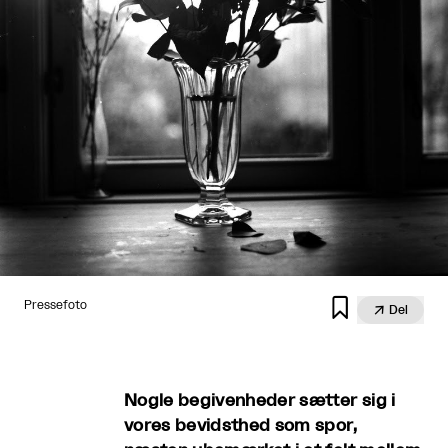

Pressefoto

Del
Nogle begivenheder sætter sig i
vores bevidsthed som spor,