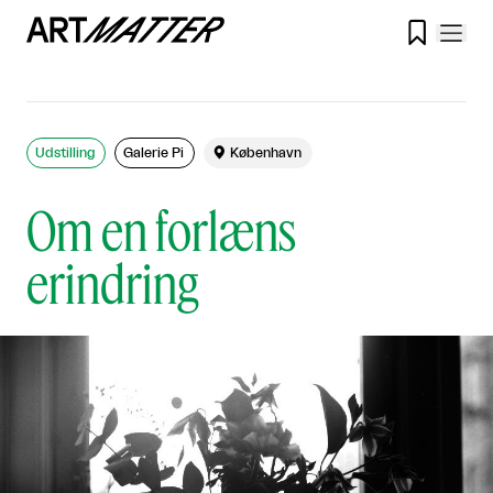

Udstilling
Galerie Pi

København
Om en forlæns
erindring