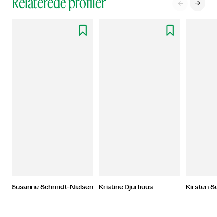
Relaterede profiler




Susanne Schmidt-Nielsen
Kristine Djurhuus
Kirsten S