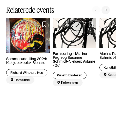
Relaterede events




Fernisering - Marina
Marina P
Pagh og Susanne
Schmidt-
Sommerudstilling 2024:
Schmidt-Nielsen: Volume
Kalejdoskopisk Richard
-
18
Kunstbib
Richard Winthers Hus

Købe
Kunstbiblioteket

Horslunde

København