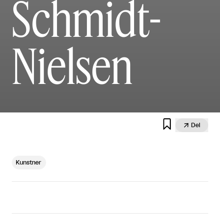
Schmidt-
Nielsen


Del
Kunstner