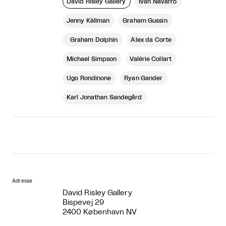
David Risley Gallery
Ivan Navarro
Jenny Källman
Graham Gussin
Graham Dolphin
Alex da Corte
Michael Simpson
Valérie Collart
Ugo Rondinone
Ryan Gander
Karl Jonathan Sandegård
Adresse
David Risley Gallery
Bispevej 29
2400 København NV