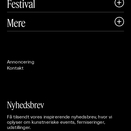
Festival

Art Matter Local

Mere

Art Matter Festival

Om

Live

Publikationer

Annoncering
Kontakt
Nyhedsbrev
Få tilsendt vores inspirerende nyhedsbrev, hvor vi
oplyser om kunstneriske events, ferniseringer,
udstillinger.