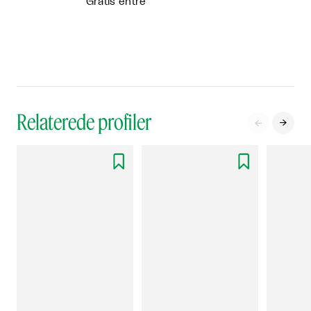
Gratis entré
Relaterede profiler



