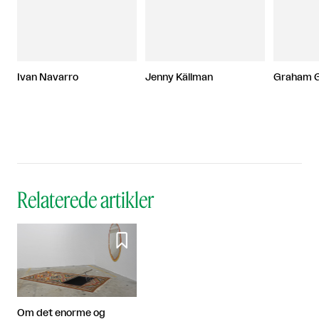
Ivan Navarro
Jenny Källman
Graham G
Relaterede artikler

Om det enorme og