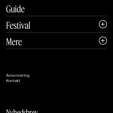
Guide
Festival

Art Matter Local

Mere

Art Matter Festival

Om

Live

Publikationer

Annoncering
Kontakt
Nyhedsbrev