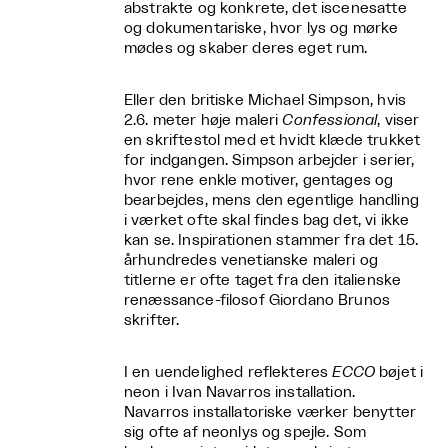
abstrakte og konkrete, det iscenesatte
og dokumentariske, hvor lys og mørke
mødes og skaber deres eget rum.
Eller den britiske Michael Simpson, hvis
2.6. meter høje maleri
Confessional
, viser
en skriftestol med et hvidt klæde trukket
for indgangen. Simpson arbejder i serier,
hvor rene enkle motiver, gentages og
bearbejdes, mens den egentlige handling
i værket ofte skal findes bag det, vi ikke
kan se. Inspirationen stammer fra det 15.
århundredes venetianske maleri og
titlerne er ofte taget fra den italienske
renæssance-filosof Giordano Brunos
skrifter.
I en uendelighed reflekteres
ECCO
bøjet i
neon i Ivan Navarros installation.
Navarros installatoriske værker benytter
sig ofte af neonlys og spejle. Som