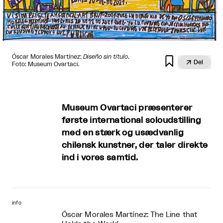
Óscar Morales Martínez:
Diseño sin título
.


Del
Foto: Museum Ovartaci.
Museum Ovartaci præsenterer
første international soloudstilling
med en stærk og usædvanlig
chilensk kunstner, der taler direkte
ind i vores samtid.
info
Óscar Morales Martínez: The Line that