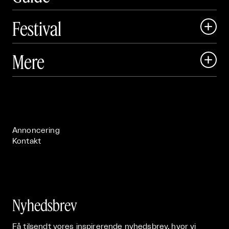
Festival

Art Matter Local

Mere

Art Matter Festival

Om

Live

Publikationer

Annoncering
Kontakt
Nyhedsbrev
Få tilsendt vores inspirerende nyhedsbrev, hvor vi