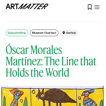

Soloudstilling
Museum Ovartaci

Aarhus
Óscar Morales
Martínez: The Line that
Holds the World