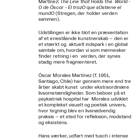
Martínez:
The Line that Holds the World
·
O de Óscar - El trazO que sOstiene el
mundO
(Stregen, der holder verden
sammen).
Udstillingen er ikke blot en præsentation
af et enestående kunstnerskab – den er
et stærkt og aktuelt indspark i en global
samtale om, hvordan vi som mennesker
finder retning i en verden, der synes
stadig mere fragmenteret.
Óscar Morales Martínez (f. 1951,
Santiago, Chile) har gennem mere end tre
årtier skabt kunst under ekstraordinære
livsomstændigheder. Som beboer på et
psykiatrisk hospital har Morales udviklet
et komplekst visuelt og poetisk univers,
hvor tegning blev en livsnødvendig
praksis – et sted for refleksion, modstand
og eksistens.
Hans værker, udført med tusch i intense