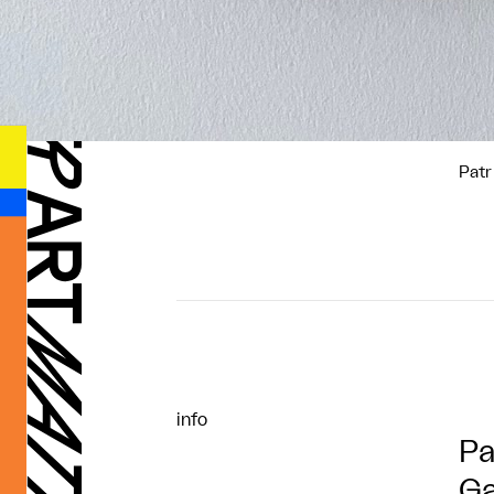
Patr
info
Pa
Ga