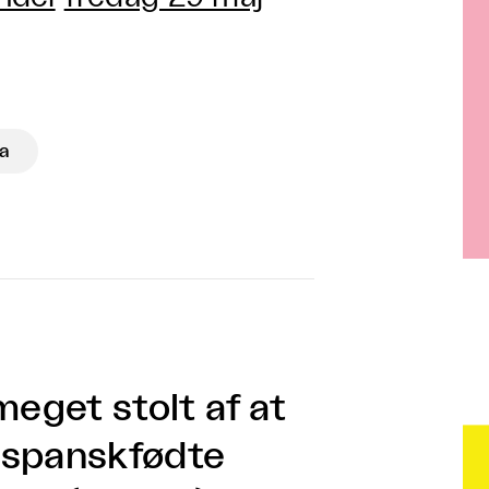
ía
eget stolt af at
 spanskfødte