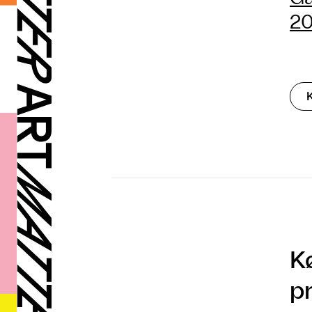
20
K
p