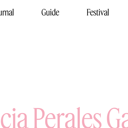
urnal
Guide
Festival
icia Perales Ga