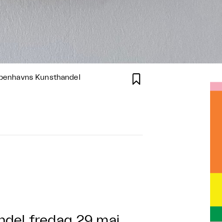

øbenhavns Kunsthandel
ndel
fredag 29 maj