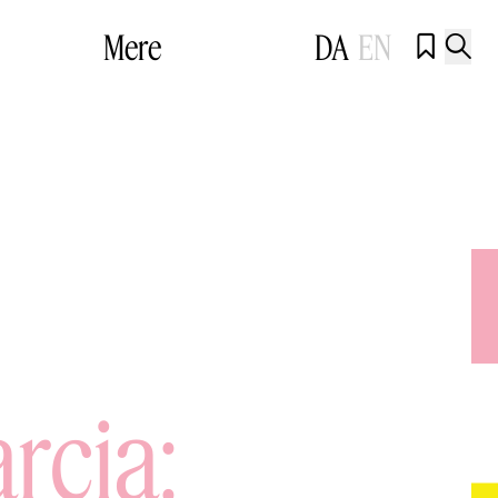
Mere
DA
EN


rcia: