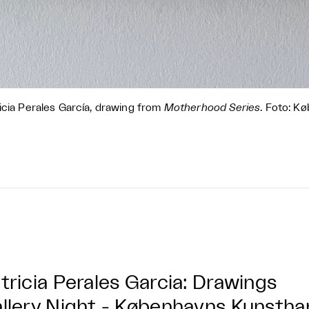
icia Perales García, drawing from
Motherhood Series
. Foto: K
tricia Perales Garcia: Drawings
llery Night - Københavns Kunstha