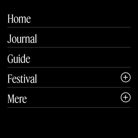
Home
Journal
Guide
Festival

Art Matter Local

Mere

Art Matter Festival

Om

Live

Publikationer
