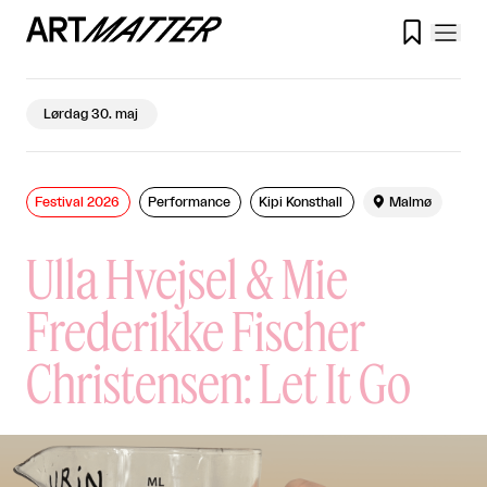

Lørdag 30. maj
Festival 2026
Performance
Kipi Konsthall

Malmø
Ulla Hvejsel & Mie
Frederikke Fischer
Christensen: Let It Go