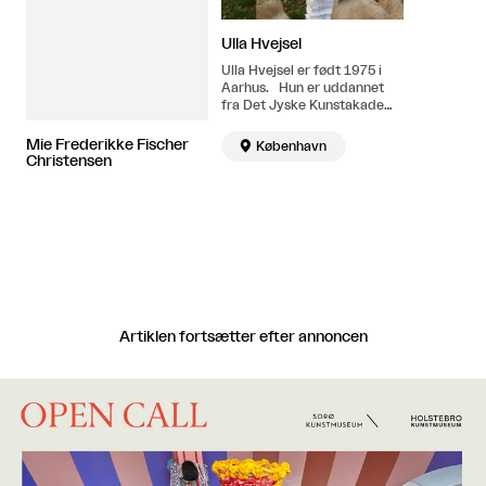
Ulla Hvejsel
Ulla Hvejsel er født 1975 i
Aarhus. Hun er uddannet
fra Det Jyske Kunstakademi
og Det Kongelige Danske
Kunstakademi med afgang i
Mie Frederikke Fischer

København
2006. Hun arbejder på
Christensen
Valand Akademi i Göteborg
og er desuden medstifter af
Udstillingsstedet Sydhavn
Station. Bor og arbejder i
København.
Artiklen fortsætter efter annoncen