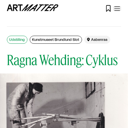

Udstilling
Kunstmuseet Brundlund Slot

Aabenraa
Ragna Wehding: Cyklus