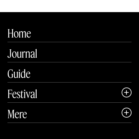
Home
Journal
Guide
Festival

Art Matter Local

Mere

Art Matter Festival

Om

Live
