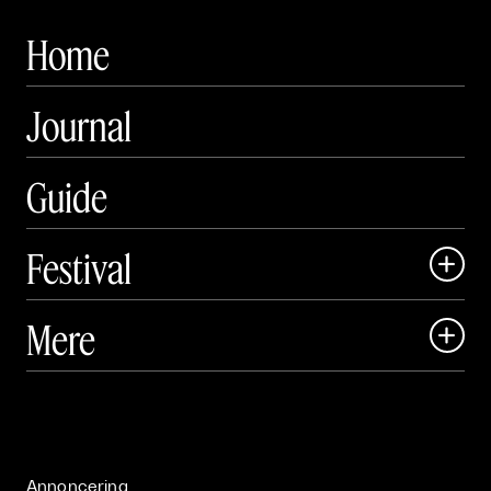
Home
Journal
Guide
Festival

Art Matter Local

Mere

Art Matter Festival

Om

Live

Publikationer

Annoncering