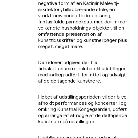
negative form af en Kazimir Malevitj-
arkitekton, billedbærende stole, en
værkfremvisende folde-ud-seng,
fantasifulde paradekostumer, der mimer
velkendte husholdnings-objekter, til en
omfattende præsentation af
kunsttidsskrifter og kunstnerbøger plus
meget, meget mere.
Derudover udgives der tre
tidsskriftsnumre i relation til udstillingen
med indlæg udført, forfattet og udvalgt
af de deltagende kunstnere.
I løbet af udstillingsperioden vil der blive
afholdt performances og koncerter i og
omkring Kunsthal Kongegaarden, udført
og arrangeret af nogle af de deltagende
kunstnere på udstillingen.
Udstillingen præsenterer værker af