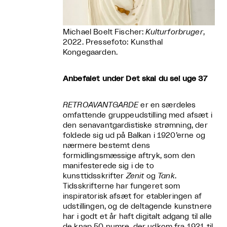
Michael Boelt Fischer:
Kulturforbruger
,
2022. Pressefoto: Kunsthal
Kongegaarden.
Anbefalet under Det skal du se! uge 37
RETROAVANTGARDE
er en særdeles
omfattende gruppeudstilling med afsæt i
den senavantgardistiske strømning, der
foldede sig ud på Balkan i 1920’erne og
nærmere bestemt dens
formidlingsmæssige aftryk, som den
manifesterede sig i de to
kunsttidsskrifter
Zenit
og
Tank
.
Tidsskrifterne har fungeret som
inspiratorisk afsæt for etableringen af
udstillingen, og de deltagende kunstnere
har i godt et år haft digitalt adgang til alle
de knap 50 numre, der udkom fra 1921 til