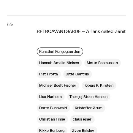
info
RETROAVANTGARDE – A Tank called Zenit
Kunsthal Kongegaarden
Hannah Amalie Nielsen
Mette Rasmussen
Pist Protta
Ditte Gantriis
Michael Boelt Fischer
Tobias R. Kirstein
Lise Nørholm
Thorgej Steen Hansen
Dorte Buchwald
Kristoffer Ørum
Christian Finne
claus ejner
Rikke Benborg
Zven Balslev