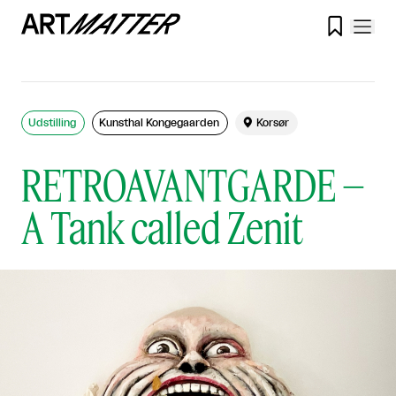

Udstilling
Kunsthal Kongegaarden

Korsør
RETROAVANTGARDE –
A Tank called Zenit