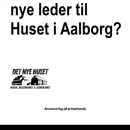
Annoncering på artmatter.dk