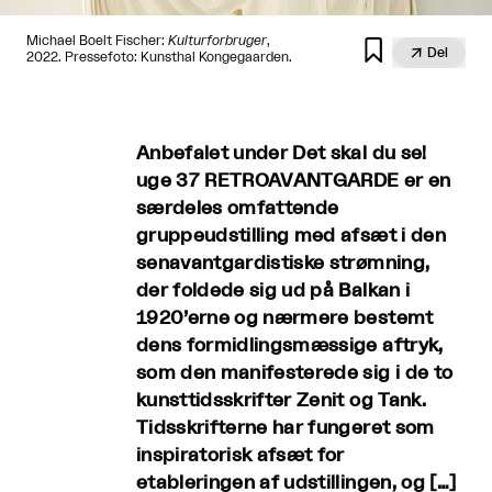
Michael Boelt Fischer:
Kulturforbruger
,


Del
2022. Pressefoto: Kunsthal Kongegaarden.
Anbefalet under Det skal du se!
uge 37 RETROAVANTGARDE er en
særdeles omfattende
gruppeudstilling med afsæt i den
senavantgardistiske strømning,
der foldede sig ud på Balkan i
1920’erne og nærmere bestemt
dens formidlingsmæssige aftryk,
som den manifesterede sig i de to
kunsttidsskrifter Zenit og Tank.
Tidsskrifterne har fungeret som
inspiratorisk afsæt for
etableringen af udstillingen, og […]