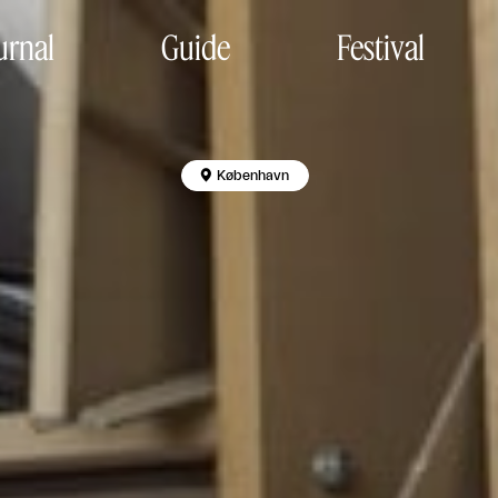
urnal
Guide
Festival

København