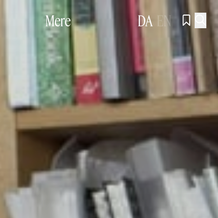
Mere
DA
EN

