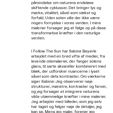
påmindelse om naturens endeløse
skiftende cyklusser. Det bringer lys og
mørke, vitalitet, såvel som vækst og
forfald. Uden solen ville der ikke være
nogen fornyelse i vores verden. I mine
malerier forsøger jeg at følge op på disse
transformative kræfter i den naturlige
verden.
I Follow The Sun har Sabine Beyerle
arbejdet med en bred vifte af medier, fra
levende oliemalerier, der fanger solens
glans, til sarte akvareller kombineret med
blæk, der udforsker nuancerne i lyset
såvel som dets kontraster. Om værkerne
siger Sabine: Jeg observerer nøje
strukturer, mønstre, kontraster og farver,
og jeg forsøger at integrere naturens
vilde utæmmelige kræfter i mine malerier.
Jeg arbejder med billeder, som jeg selv
har taget og følger nøje de detaljer, jeg
kan se. Mens jeg maler, forener jeg