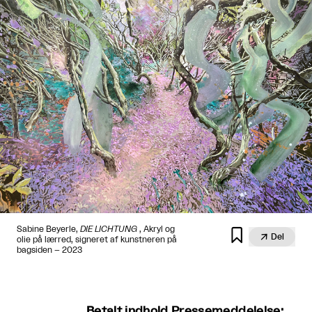
Sabine Beyerle,
DIE LICHTUNG
, Akryl og


Del
olie på lærred, signeret af kunstneren på
bagsiden – 2023
Betalt indhold Pressemeddelelse: