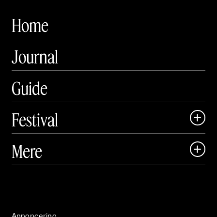
Home
Journal
Guide
Festival

Art Matter Local

Mere

Art Matter Festival

Om

Live

Publikationer

Annoncering