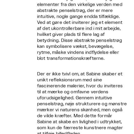
elementer fra den virkelige verden med
abstrakte penselstrøg, der er mere
intuitive, nogle gange endda tilfældige.
Ved at gøre det inviterer jeg et element
af det ukontrollerbare ind i mit arbejde,
hvilket giver plads til flere lag af
betydning. Disse abstrakte penselstrøg
kan symbolisere vækst, bevægelse,
rytme, måske vindens indflydelse eller
blot transformationskræfterne.
Der er ikke tvivl om, at Sabine skaber et
unikt refleksionsrum med sine
fascinerende malerier, hvor du inviteres
til at mærke og omfavne verdens
uforudsigelighed. Gennem intuitive
penselstrøg, nøje strukturere og mønstre
mærker vi naturens skønhed, men også
de vilde kræfter. Med dette formår
Sabine at skabe en livlighed i udtrykket,
som kun de færreste kunstnere magter
at tilføje billedfladen.