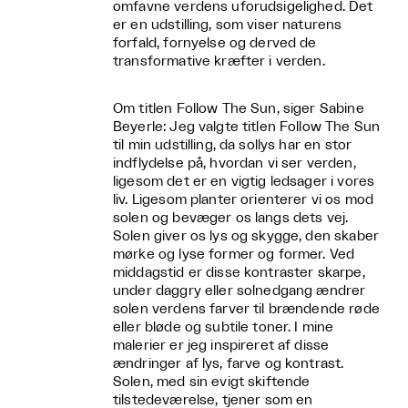
omfavne verdens uforudsigelighed. Det
er en udstilling, som viser naturens
forfald, fornyelse og derved de
transformative kræfter i verden.
Om titlen Follow The Sun, siger Sabine
Beyerle: Jeg valgte titlen Follow The Sun
til min udstilling, da sollys har en stor
indflydelse på, hvordan vi ser verden,
ligesom det er en vigtig ledsager i vores
liv. Ligesom planter orienterer vi os mod
solen og bevæger os langs dets vej.
Solen giver os lys og skygge, den skaber
mørke og lyse former og former. Ved
middagstid er disse kontraster skarpe,
under daggry eller solnedgang ændrer
solen verdens farver til brændende røde
eller bløde og subtile toner. I mine
malerier er jeg inspireret af disse
ændringer af lys, farve og kontrast.
Solen, med sin evigt skiftende
tilstedeværelse, tjener som en