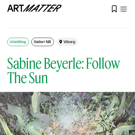

Udstilling
Galleri NB

Viborg
Sabine Beyerle: Follow
The Sun