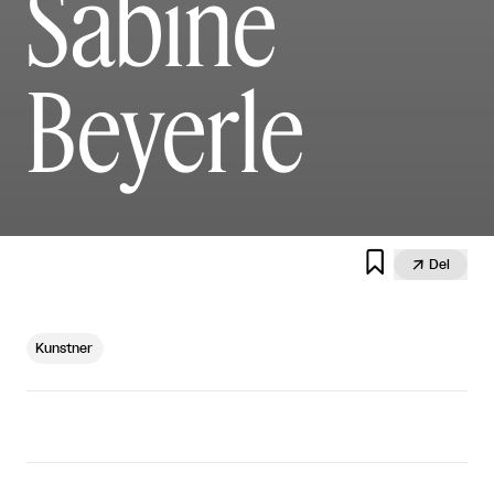
Sabine
Beyerle


Del
Kunstner