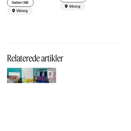
Galleri NB

Viborg

Viborg
Relaterede artikler

Ugens Kunstner - Jacob
Brostrup