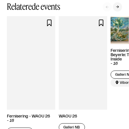
Relaterede events




Ferniseri
Beyerle: 
Inside
-
16
Galleri 

Vibor
Fernisering - WAOU 26
WAOU 26
-
16
Galleri NB