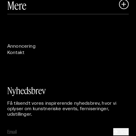
Mere

Art Matter Festival

Om

Live

Publikationer

Annoncering
Kontakt
Nyhedsbrev
Få tilsendt vores inspirerende nyhedsbrev, hvor vi
oplyser om kunstneriske events, ferniseringer,
udstillinger.
Send
