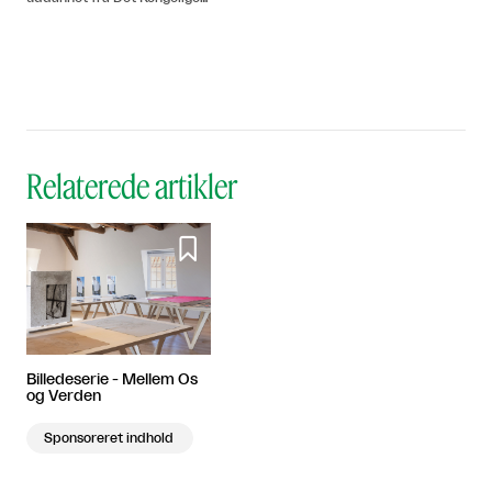
Danske Kunstakademi i
København, 1986-1993 og
fra Rijksakademie van
beeldende Kunsten i
Amsterdam, 1991-1992. Bor
og arbejder i København.
Relaterede artikler

Billedeserie - Mellem Os
og Verden
Sponsoreret indhold