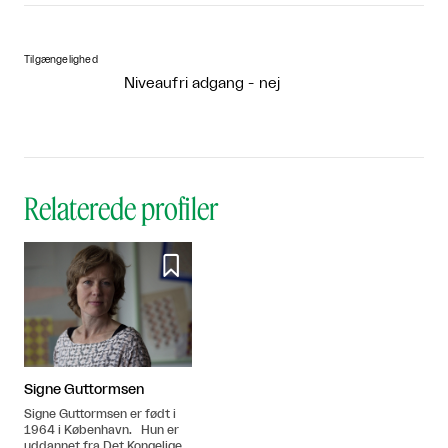
Tilgængelighed
Niveaufri adgang - nej
Relaterede profiler

Signe Guttormsen
Signe Guttormsen er født i
1964 i København. Hun er
uddannet fra Det Kongelige