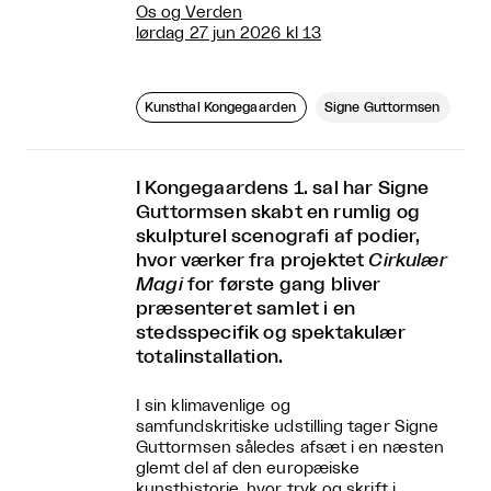
Os og Verden
lørdag 27 jun 2026 kl 13
Kunsthal Kongegaarden
Signe Guttormsen
I Kongegaardens 1. sal har Signe
Guttormsen skabt en rumlig og
skulpturel scenografi af podier,
hvor værker fra projektet
Cirkulær
Magi
for første gang bliver
præsenteret samlet i en
stedsspecifik og spektakulær
totalinstallation.
I sin klimavenlige og
samfundskritiske udstilling tager Signe
Guttormsen således afsæt i en næsten
glemt del af den europæiske
kunsthistorie, hvor tryk og skrift i