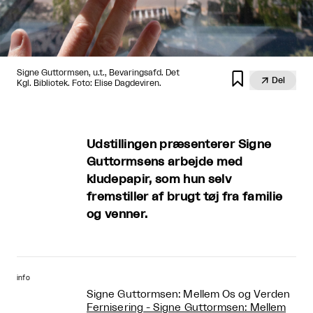
Signe Guttormsen, u.t., Bevaringsafd. Det


Del
Kgl. Bibliotek. Foto: Elise Dagdeviren.
Udstillingen præsenterer Signe
Guttormsens arbejde med
kludepapir, som hun selv
fremstiller af brugt tøj fra familie
og venner.
info
Signe Guttormsen: Mellem Os og Verden
Fernisering - Signe Guttormsen: Mellem