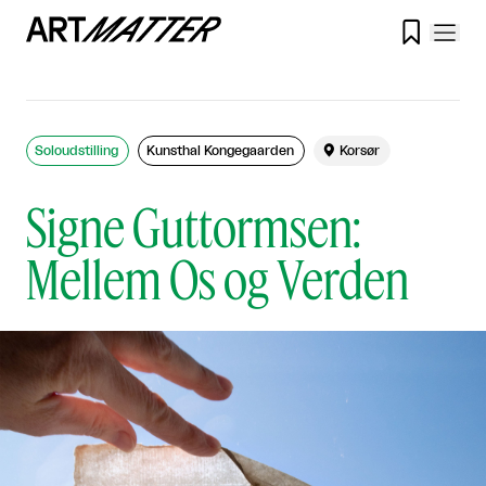

Soloudstilling
Kunsthal Kongegaarden

Korsør
Signe Guttormsen:
Mellem Os og Verden