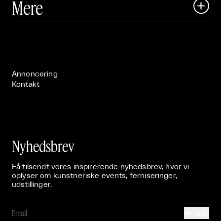
Mere

Art Matter Festival

Om

Live

Publikationer

Annoncering
Kontakt
Nyhedsbrev
Få tilsendt vores inspirerende nyhedsbrev, hvor vi
oplyser om kunstneriske events, ferniseringer,
udstillinger.
Send
