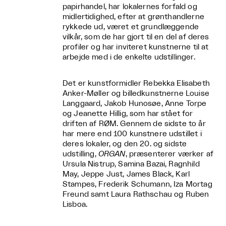
papirhandel, har lokalernes forfald og
midlertidighed, efter at grønthandlerne
rykkede ud, været et grundlæggende
vilkår, som de har gjort til en del af deres
profiler og har inviteret kunstnerne til at
arbejde med i de enkelte udstillinger.
Det er kunstformidler Rebekka Elisabeth
Anker-Møller og billedkunstnerne Louise
Langgaard, Jakob Hunosøe, Anne Torpe
og Jeanette Hillig, som har stået for
driften af RØM. Gennem de sidste to år
har mere end 100 kunstnere udstillet i
deres lokaler, og den 20. og sidste
udstilling,
ORGAN
, præsenterer værker af
Ursula Nistrup, Samina Bazai, Ragnhild
May, Jeppe Just, James Black, Karl
Stampes, Frederik Schumann, Iza Mortag
Freund samt Laura Rathschau og Ruben
Lisboa.