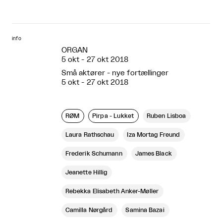
info
ORGAN
5 okt - 27 okt 2018
Små aktører - nye fortællinger
5 okt - 27 okt 2018
RØM
Pirpa - Lukket
Ruben Lisboa
Laura Rathschau
Iza Mortag Freund
Frederik Schumann
James Black
Jeanette Hillig
Rebekka Elisabeth Anker-Møller
Camilla Nørgård
Samina Bazai