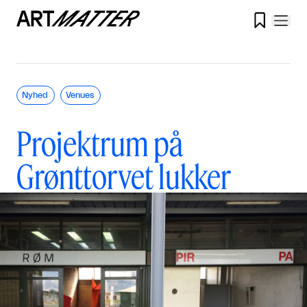

Nyhed
Venues
Projektrum på
Grønttorvet lukker