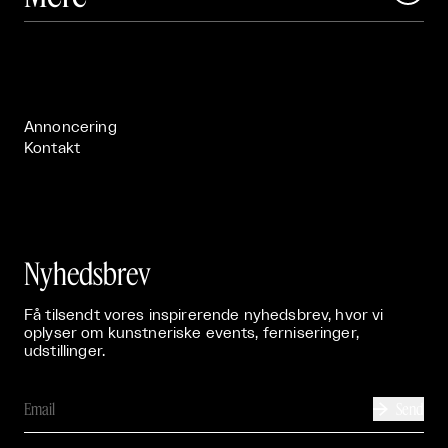
Om

Live

Publikationer

Annoncering
Kontakt
Nyhedsbrev
Få tilsendt vores inspirerende nyhedsbrev, hvor vi
oplyser om kunstneriske events, ferniseringer,
udstillinger.
Send
