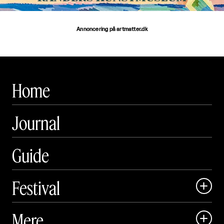
Annoncering på artmatter.dk
Home
Journal
Guide
Festival

Art Matter Local

Mere

Art Matter Festival
