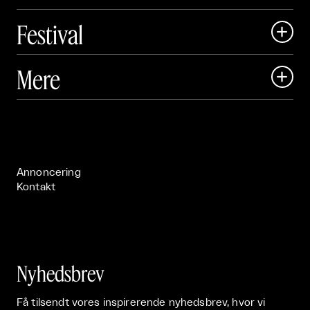
Festival

Art Matter Local

Mere

Art Matter Festival

Om

Live

Publikationer

Annoncering
Kontakt
Nyhedsbrev
Få tilsendt vores inspirerende nyhedsbrev, hvor vi