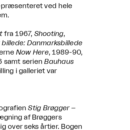
repræsenteret ved hele
em.
æt
fra 1967,
Shooting
,
k billede: Danmarksbillede
ierne
Now Here
, 1989-90,
6 samt serien
Bauhaus
ing i galleriet var
nografien
Stig Brøgger –
lægning af Brøggers
g over seks årtier. Bogen