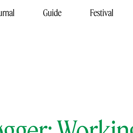
urnal
Guide
Festival
øgger: Worki