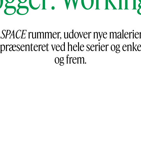
 SPACE
rummer, udover nye malerier 
epræsenteret ved hele serier og enk
og frem.