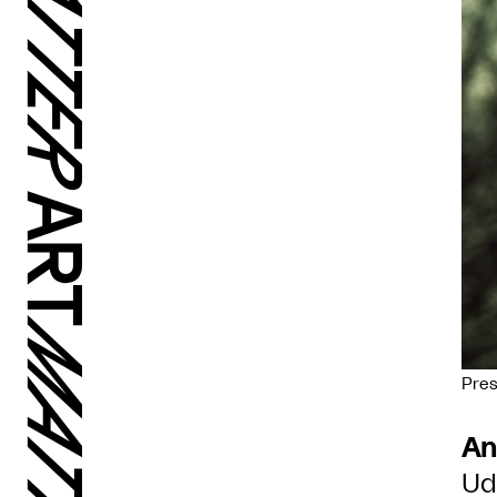
Pre
An
Ud