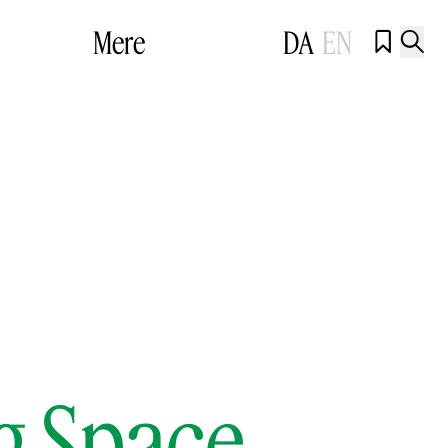
Mere
DA
EN


ng Space