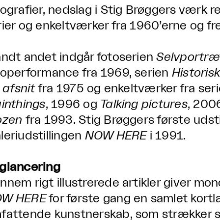
tografier, nedslag i Stig Brøggers værk 
rier og enkeltværker fra 1960’erne og fr
andt andet indgår fotoserien
Selvportr
toperformance fra 1969, serien
Historis
i afsnit
fra 1975 og enkeltværker fra ser
ainthings
, 1996 og
Talking pictures
, 200
ozen
fra 1993. Stig Brøggers første udstill
leriudstillingen
NOW HERE
i 1991.
glancering
nnem rigt illustrerede artikler giver mo
W HERE
for første gang en samlet kort
fattende kunstnerskab, som strækker si