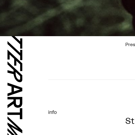
Pre
info
St