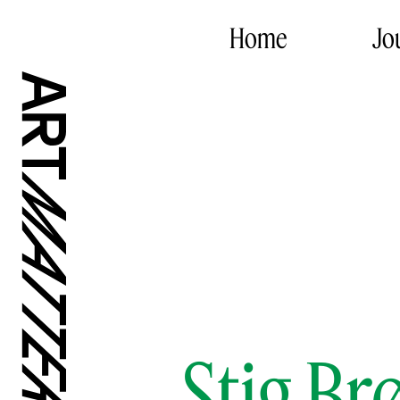
Home
Jo
Stig Br