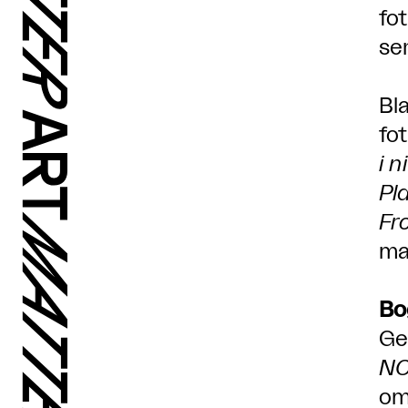
fo
se
Bl
fo
i n
Pl
Fr
ma
Bo
Ge
NO
om