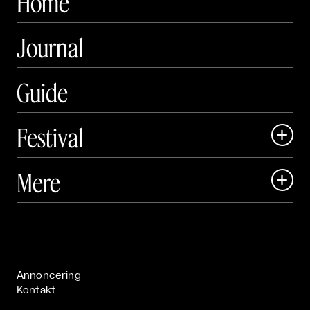
Home
Journal
Guide
Festival

Art Matter Local

Mere

Art Matter Festival

Om

Live

Publikationer

Annoncering
Kontakt