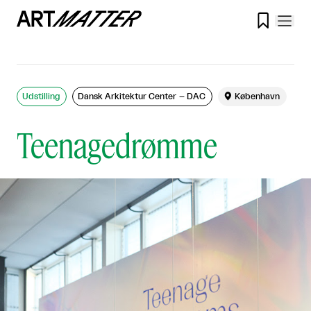

Udstilling
Dansk Arkitektur Center – DAC

København
Teenagedrømme