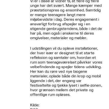
Vi er i disse år vidner til, at flere og flere
unge har det svært. Mange kæmper med
præstationspres og ensomhed. Samtidig
er mange teenagere langt mere
miljøbevidste i dag. Deres engagement i
ansvarligt forbrug afspejler sig i en
stigende genbrugstendens, både i det de
har på, men også i ønskerne til deres
omgivelser, materialer og møbler.
I udstillingen vil du opleve installationer,
der hver især er designet til at starte
refleksion og samtaler om, hvordan et
rum som teenageværelset påvirker vores
velbefindende og spejler tidens udvikling.
Her kan du røre ved nye biogene
materialer, oplade både din krop og mobil
liggende i det, der engang var
festivaltelte og tjekke lyset i selfie-zonen,
hvor grænsen mellem det private og
offentlige rum opløses.
Kilde: