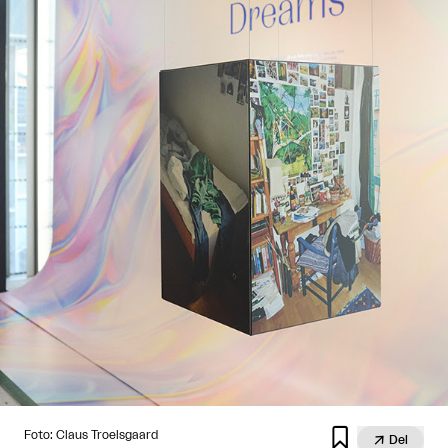

Foto: Claus Troelsgaard

Del