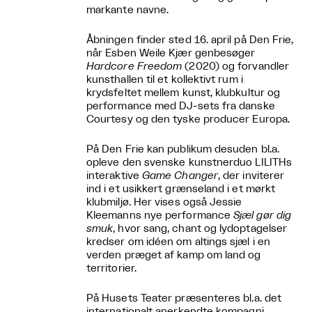
markante navne.
Åbningen finder sted 16. april på Den Frie,
når Esben Weile Kjær genbesøger
Hardcore Freedom
(2020) og forvandler
kunsthallen til et kollektivt rum i
krydsfeltet mellem kunst, klubkultur og
performance med DJ-sets fra danske
Courtesy og den tyske producer Europa.
På Den Frie kan publikum desuden bl.a.
opleve den svenske kunstnerduo LILITHs
interaktive
Game Changer
, der inviterer
ind i et usikkert grænseland i et mørkt
klubmiljø. Her vises også Jessie
Kleemanns nye performance
Sjæl gør dig
smuk
, hvor sang, chant og lydoptagelser
kredser om idéen om altings sjæl i en
verden præget af kamp om land og
territorier.
På Husets Teater præsenteres bl.a. det
internationalt anerkendte kompagni