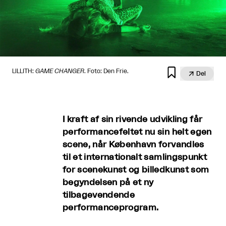

LILLITH:
GAME CHANGER
. Foto: Den Frie.

Del
I kraft af sin rivende udvikling får
performancefeltet nu sin helt egen
scene, når København forvandles
til et internationalt samlingspunkt
for scenekunst og billedkunst som
begyndelsen på et ny
tilbagevendende
performanceprogram.