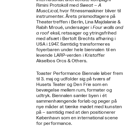
Rimini Protokoll med
Sweat – A
MuscLical
, hvor fitnessmaskiner bliver til
instrumenter. Årets prismodtagere på
Theatertreffen i Berlin, Lina Majdalanie &
Rabih Mroué, undersøger i
Four walls and
a roof
eksil, retssager og ytringsfrihed
med afsæt i Bertolt Brechts afhøring i
USA i 1947. Samtidig transformeres
foyerbaren under hele biennalen til en
levende LARP-verden i Kristoffer
Akselbos Orcs & Others.
Toaster Performance Biennale løber frem
til 3. maj og udfolder sig på tværs af
Husets Teater og Den Frie som en
bevægelse mellem rum, formater og
udtryk. Biennalen samler byen i ét
sammenhængende forløb og peger på
nye måder at tænke mødet med kunsten
på – samtidig med at den positionerer
København som en international scene
for performance.