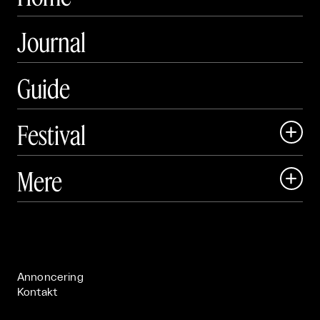
Journal
Guide
Festival

Art Matter Local

Mere

Art Matter Festival

Om

Live

Publikationer

Annoncering
Kontakt