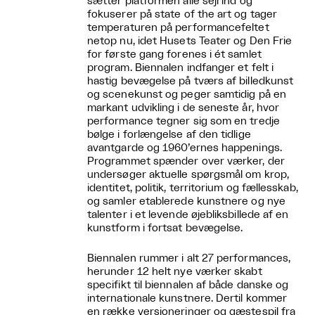
sætter platformen alle sejl ind og
fokuserer på state of the art og tager
temperaturen på performancefeltet
netop nu, idet Husets Teater og Den Frie
for første gang forenes i ét samlet
program. Biennalen indfanger et felt i
hastig bevægelse på tværs af billedkunst
og scenekunst og peger samtidig på en
markant udvikling i de seneste år, hvor
performance tegner sig som en tredje
bølge i forlængelse af den tidlige
avantgarde og 1960’ernes happenings.
Programmet spænder over værker, der
undersøger aktuelle spørgsmål om krop,
identitet, politik, territorium og fællesskab,
og samler etablerede kunstnere og nye
talenter i et levende øjebliksbillede af en
kunstform i fortsat bevægelse.
Biennalen rummer i alt 27 performances,
herunder 12 helt nye værker skabt
specifikt til biennalen af både danske og
internationale kunstnere. Dertil kommer
en række versioneringer og gæstespil fra