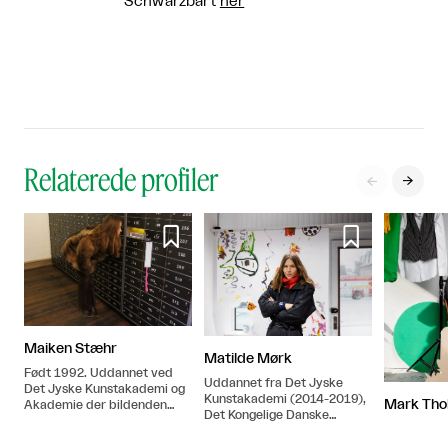
Schwarzbart
her
Relaterede profiler




Maiken Stæhr
Matilde Mørk
Født 1992. Uddannet ved
Uddannet fra Det Jyske
Det Jyske Kunstakademi og
Kunstakademi (2014-2019),
Mark Tho
Akademie der bildenden
Det Kongelige Danske
Künste i Wien.
Kunstakademi,
København(2017),Academy