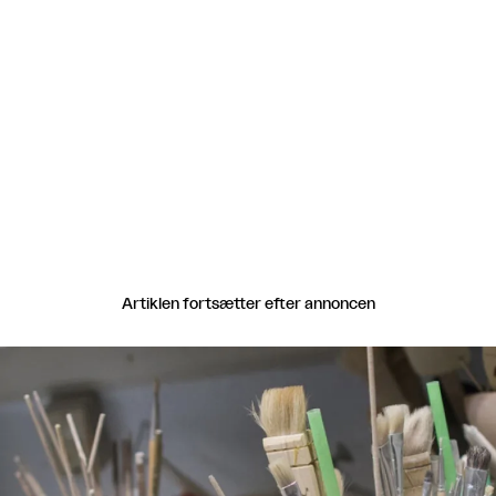
of Fine Arts Vienna,
Østrig(2018-2019), Nordic
School of Butoh,
København(2006–2007),
Northern School of
Contemporary Dance, UK,
(2002–2005)
Artiklen fortsætter efter annoncen