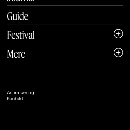
Guide
Festival

Art Matter Local

Mere

Art Matter Festival

Om

Live

Publikationer

Annoncering
Kontakt