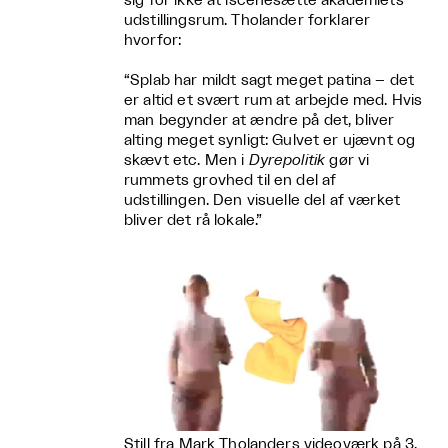
sig for ikke at iscenesætte akademiets
udstillingsrum. Tholander forklarer
hvorfor:
“Splab
har mildt sagt meget patina – det
er altid et svært rum at arbejde med. Hvis
man begynder at ændre på det, bliver
alting meget synligt: Gulvet er ujævnt og
skævt etc. Men i
Dyrepolitik
gør vi
rummets grovhed til en del af
udstillingen. Den visuelle del af værket
bliver det rå lokale.”
Still fra Mark Tholanders videoværk på 3.