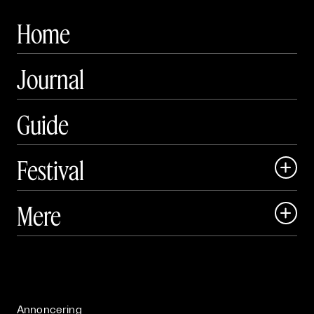
Home
Journal
Guide
Festival

Art Matter Local

Mere

Art Matter Festival

Om

Live

Publikationer

Annoncering