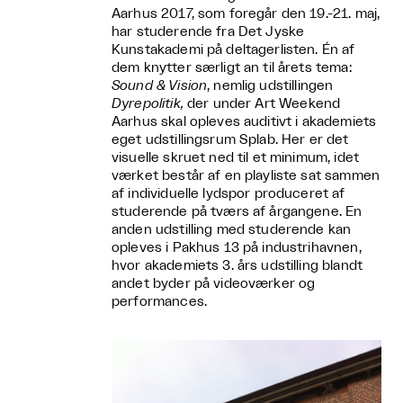
Aarhus 2017, som foregår den 19.-21. maj,
har studerende fra Det Jyske
Kunstakademi på deltagerlisten.
Én af
dem knytter særligt an til årets tema:
Sound & Vision
, nemlig udstillingen
Dyrepolitik,
der under Art Weekend
Aarhus skal opleves auditivt i akademiets
eget udstillingsrum
Splab
. Her er det
visuelle skruet ned til et minimum, idet
værket består af en playliste sat sammen
af individuelle lydspor produceret af
studerende på tværs af årgangene. En
anden udstilling med studerende kan
opleves i Pakhus 13 på industrihavnen,
hvor akademiets 3. års udstilling blandt
andet byder på videoværker og
performances.